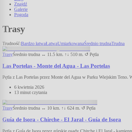
Znajdź
Galerie
Pogoda
Trasy
Trudność:
Bardzo łatwa
Łatwa
Umiarkowana
Średnio trudna
Trudna
Trasy
Średnio trudna
↔
11.5
km.
↑↓
510
m.
↺ Pętla
Las Portelas - Monte del Agua - Las Portelas
Pętla z Las Portelas przez Monte del Agua w Parku Wiejskim Teno. Wi
6 kwietnia 2026
13 minut
czytania
Trasy
Średnio trudna
↔
10
km.
↑↓
624
m.
↺ Pętla
Guía de Isora - Chirche - El Jaral - Guía de Isora
Pętla z Guía de Isora przez górskie osady Chirche i El Jaral - kamie