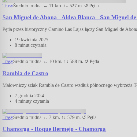
Trasy
Średnio trudna
↔
11
km.
↑↓
527
m.
↺ Pętla
San Miguel de Abona - Aldea Blanca - San Miguel d
Pętla przez historyczny Camino Las Lajas łączy San Miguel de Abon
19 kwietnia 2025
8 minut
czytania
Trasy
Średnio trudna
↔
10
km.
↑↓
588
m.
↺ Pętla
Rambla de Castro
Malowniczy szlak Rambla de Castro wzdłuż północnego wybrzeża Tener
7 grudnia 2024
4 minuty
czytania
Trasy
Średnio trudna
↔
7
km.
↑↓
579
m.
↺ Pętla
Chamorga - Roque Bermejo - Chamorga