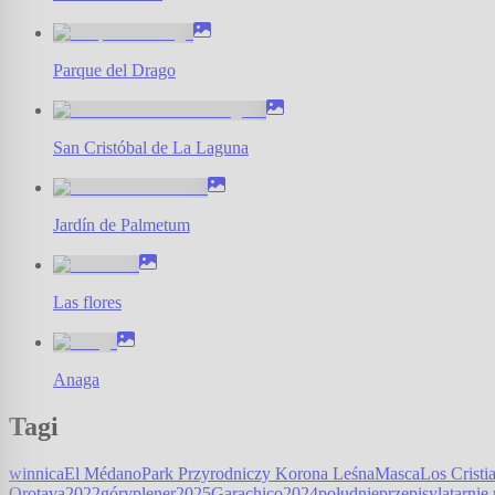
Parque del Drago
San Cristóbal de La Laguna
Jardín de Palmetum
Las flores
Anaga
Tagi
winnica
El Médano
Park Przyrodniczy Korona Leśna
Masca
Los Cristi
Orotava
2022
góry
plener
2025
Garachico
2024
południe
przepisy
latarnie