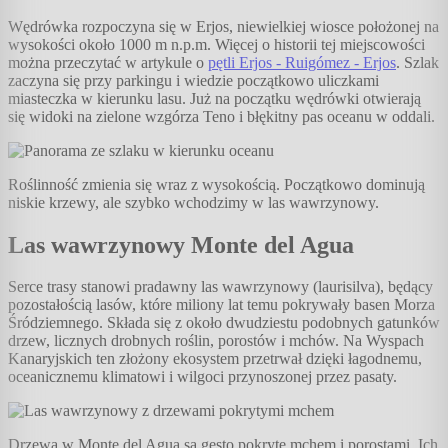
Wędrówka rozpoczyna się w Erjos, niewielkiej wiosce położonej na
wysokości około 1000 m n.p.m. Więcej o historii tej miejscowości
można przeczytać w artykule o
pętli Erjos - Ruigómez - Erjos
. Szlak
zaczyna się przy parkingu i wiedzie początkowo uliczkami
miasteczka w kierunku lasu. Już na początku wędrówki otwierają
się widoki na zielone wzgórza Teno i błękitny pas oceanu w oddali.
Roślinność zmienia się wraz z wysokością. Początkowo dominują
niskie krzewy, ale szybko wchodzimy w las wawrzynowy.
Las wawrzynowy Monte del Agua
Serce trasy stanowi pradawny las wawrzynowy (laurisilva), będący
pozostałością lasów, które miliony lat temu pokrywały basen Morza
Śródziemnego. Składa się z około dwudziestu podobnych gatunków
drzew, licznych drobnych roślin, porostów i mchów. Na Wyspach
Kanaryjskich ten złożony ekosystem przetrwał dzięki łagodnemu,
oceanicznemu klimatowi i wilgoci przynoszonej przez pasaty.
Drzewa w Monte del Agua są gęsto pokryte mchem i porostami. Ich