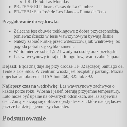
PR-TF 54: Las Moradas
PR-TF 56: El Palmar - Casas de La Cumbre
PR-TF 51: San José de Los Llanos - Punta de Teno
Przygotowanie do wędrówki:
Zalecane jest obuwie trekkingowe z dobrą przyczepnością,
ponieważ ścieżki w lesie wawrzynowym bywają śliskie
Należy zabrać kurtkę przeciwdeszczową lub wiatrówkę, bo
pogoda potrafi się szybko zmienić
Warto mieć ze sobą 1,5-2 l wody na osobę oraz przekąski
Las wawrzynowy to raj dla fotografów, warto zabrać aparat
Dojazd:
Erjos znajduje się przy drodze TF-82 łączącej Santiago del
Teide z Los Silos. W centrum wioski jest bezpłatny parking. Można
dojechać autobusem TITSA linii 460, 325 lub 392.
Najlepszy czas na wędrówkę:
Las wawrzynowy zachwyca o
każdej porze roku. Wiosna i jesień oferują przyjemne temperatury.
Lato może być upalne na otwartych odcinkach, ale las zapewnia
cień. Zimą zdarzają się obfitsze opady deszczu, które nadają lasowi
jeszcze bardziej tajemniczy charakter.
Podsumowanie