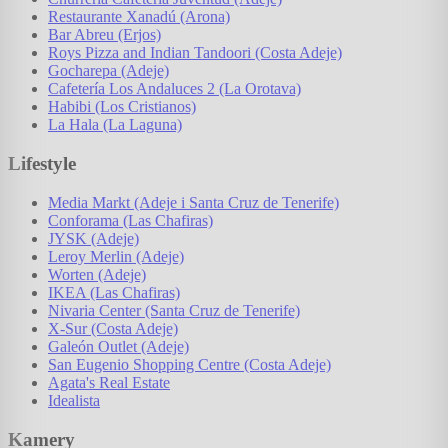
Restaurante Xanadú (Arona)
Bar Abreu (Erjos)
Roys Pizza and Indian Tandoori (Costa Adeje)
Gocharepa (Adeje)
Cafetería Los Andaluces 2 (La Orotava)
Habibi (Los Cristianos)
La Hala (La Laguna)
Lifestyle
Media Markt (Adeje i Santa Cruz de Tenerife)
Conforama (Las Chafiras)
JYSK (Adeje)
Leroy Merlin (Adeje)
Worten (Adeje)
IKEA (Las Chafiras)
Nivaria Center (Santa Cruz de Tenerife)
X-Sur (Costa Adeje)
Galeón Outlet (Adeje)
San Eugenio Shopping Centre (Costa Adeje)
Agata's Real Estate
Idealista
Kamery