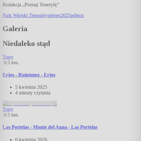
Redakcja „Poznaj Teneryfę”
Park Wiejski Teno
góry
plener
2025
północ
Galeria
Niedaleko stąd
Trasy
0.5
km.
Erjos - Ruigómez - Erjos
5 kwietnia 2025
4 minuty
czytania
Trasy
0.5
km.
Las Portelas - Monte del Agua - Las Portelas
6 kwietnia 2026