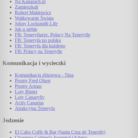
Na Kanarach.pl
Zamieszkali
Robert Makłowicz
Wałkowanie Świata
Johny Locksmith Life
Jak u siebie
FB: Teneryfiarze. Polacy Na Teneryfie
FB: Teneryfa po polsku
FB: Teneryfa dla każdego
FB: Polacy na Teneryfie
Komunikacja i wycieczki
Komunikacja zbiorowa - Titsa
Promy Fred Olsen
Promy Armas
Loty Binter
Loty Canaryfly
Activ Canarias
Atrakcyjna Teneryfa
Jedzenie
El Cabo Coffe & Bar (Santa Cruz de Tenerife)
Churreria Cafetería Juventud (Adeje)