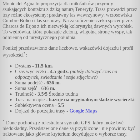
Monte del Agua to propozycja dla miłośników przyrody
szukających kontaktu z dziką naturą Teneryfy. Trasa prowadzi przez
trzy różne ekosystemy: pradawny las wawrzynowy, wrzosowiska
Cumbre Bolico i las sosnowy. Na zakończenie czeka spacer przez
Charcas de Erjos z ich niezwykłą kolorystyką dawnych wyrobisk.
To wędrówka, która pokazuje zieloną, wilgotną stronę wyspy, tak
odmienną od turystycznego południa.
Poniżej przedstawiono dane liczbowe, wskazówki dojazdu i profil
*
wysokości
:
Dystans -
11.5
km.
Czas wycieczki -
4.5
godz.
(należy doliczyć czas na
odpoczynek, zwiedzanie i sesje zdjęciowe)
Suma podejść -
636
m.
Suma zejść -
636
m.
Trudność -
3.5
/5
Średnio trudna
Trasa na mapie -
bazuje na oryginalnym śladzie wycieczki
Subiektywna ocena -
5
/5
Dojazd do początku trasy -
Google Maps
*
Dane pochodzą z rejestratora sygnału GPS, który może być
niedokładny. Przedstawione dane są przybliżone i nie powinny być
traktowane jako główne kryterium decydujące o wyborze trasy.