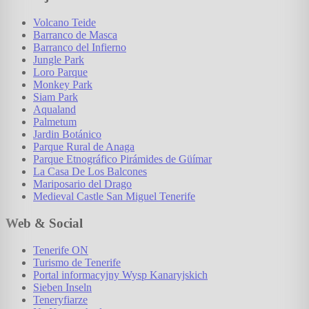
Volcano Teide
Barranco de Masca
Barranco del Infierno
Jungle Park
Loro Parque
Monkey Park
Siam Park
Aqualand
Palmetum
Jardin Botánico
Parque Rural de Anaga
Parque Etnográfico Pirámides de Güímar
La Casa De Los Balcones
Mariposario del Drago
Medieval Castle San Miguel Tenerife
Web & Social
Tenerife ON
Turismo de Tenerife
Portal informacyjny Wysp Kanaryjskich
Sieben Inseln
Teneryfiarze