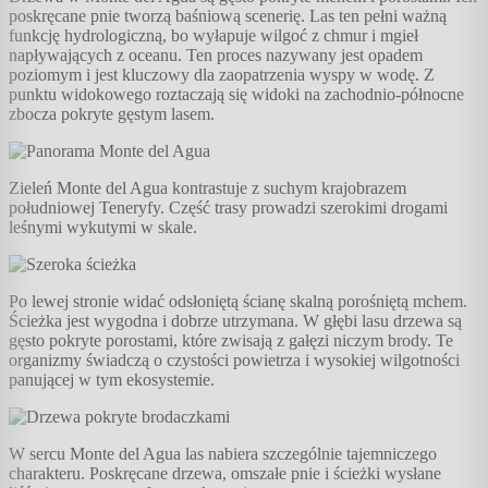
poskręcane pnie tworzą baśniową scenerię. Las ten pełni ważną
funkcję hydrologiczną, bo wyłapuje wilgoć z chmur i mgieł
napływających z oceanu. Ten proces nazywany jest opadem
poziomym i jest kluczowy dla zaopatrzenia wyspy w wodę. Z
punktu widokowego roztaczają się widoki na zachodnio-północne
zbocza pokryte gęstym lasem.
Zieleń Monte del Agua kontrastuje z suchym krajobrazem
południowej Teneryfy. Część trasy prowadzi szerokimi drogami
leśnymi wykutymi w skale.
Po lewej stronie widać odsłoniętą ścianę skalną porośniętą mchem.
Ścieżka jest wygodna i dobrze utrzymana. W głębi lasu drzewa są
gęsto pokryte porostami, które zwisają z gałęzi niczym brody. Te
organizmy świadczą o czystości powietrza i wysokiej wilgotności
panującej w tym ekosystemie.
W sercu Monte del Agua las nabiera szczególnie tajemniczego
charakteru. Poskręcane drzewa, omszałe pnie i ścieżki wysłane