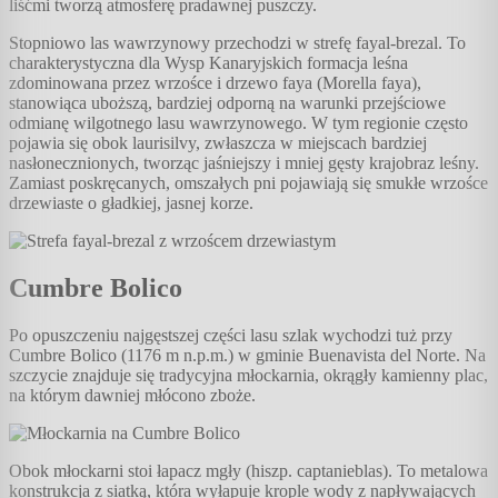
liśćmi tworzą atmosferę pradawnej puszczy.
Stopniowo las wawrzynowy przechodzi w strefę fayal-brezal. To
charakterystyczna dla Wysp Kanaryjskich formacja leśna
zdominowana przez wrzośce i drzewo faya (Morella faya),
stanowiąca uboższą, bardziej odporną na warunki przejściowe
odmianę wilgotnego lasu wawrzynowego. W tym regionie często
pojawia się obok laurisilvy, zwłaszcza w miejscach bardziej
nasłonecznionych, tworząc jaśniejszy i mniej gęsty krajobraz leśny.
Zamiast poskręcanych, omszałych pni pojawiają się smukłe wrzośce
drzewiaste o gładkiej, jasnej korze.
Cumbre Bolico
Po opuszczeniu najgęstszej części lasu szlak wychodzi tuż przy
Cumbre Bolico (1176 m n.p.m.) w gminie Buenavista del Norte. Na
szczycie znajduje się tradycyjna młockarnia, okrągły kamienny plac,
na którym dawniej młócono zboże.
Obok młockarni stoi łapacz mgły (hiszp. captanieblas). To metalowa
konstrukcja z siatką, która wyłapuje krople wody z napływających