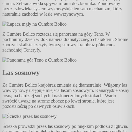
chmur. Zebrana woda spływa rurami do zbiornika. Zbudowany
przez człowieka system wykorzystuje ten sam mechanizm, który
naturalnie zachodzi w lesie wawrzynowym.
Z Cumbre Bolico roztacza się panorama na góry Teno. W
pochmurny dzień widok nabiera dramatycznego charakteru. Strome
zbocza i skaliste szczyty tworzą surowy krajobraz północno-
zachodniej Teneryfy.
Las sosnowy
Za Cumbre Bolico krajobraz zmienia się diametralnie. Wilgotny las
wawrzynowy ustępuje miejsca lasom sosnowym. Kanaryjskie sosny
rosną na bardziej suchych i nasłonecznionych stokach. Warto
zwrócić uwagę na strome zbocze po lewej stronie, które jest
pozostałością po dawnych osuwiskach.
Ścieżka prowadzi przez las sosnowy po miękkim podłożu z igliwia.
Czerwonawy kolor gleby to typowa cecha wulkanicznego podłoża