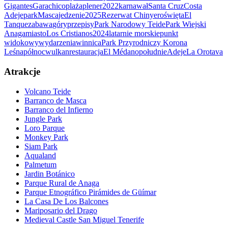
Gigantes
Garachico
plaża
plener
2022
karnawał
Santa Cruz
Costa
Adeje
park
Masca
jedzenie
2025
Rezerwat Chinyero
święta
El
Tanque
zabawa
góry
przepisy
Park Narodowy Teide
Park Wiejski
Anaga
miasto
Los Cristianos
2024
latarnie morskie
punkt
widokowy
wydarzenia
winnica
Park Przyrodniczy Korona
Leśna
północ
wulkan
restauracja
El Médano
południe
Adeje
La Orotava
Atrakcje
Volcano Teide
Barranco de Masca
Barranco del Infierno
Jungle Park
Loro Parque
Monkey Park
Siam Park
Aqualand
Palmetum
Jardin Botánico
Parque Rural de Anaga
Parque Etnográfico Pirámides de Güímar
La Casa De Los Balcones
Mariposario del Drago
Medieval Castle San Miguel Tenerife