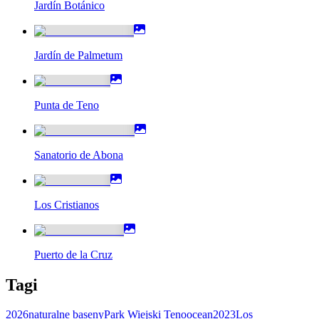
Jardín Botánico
Jardín de Palmetum
Punta de Teno
Sanatorio de Abona
Los Cristianos
Puerto de la Cruz
Tagi
2026
naturalne baseny
Park Wiejski Teno
ocean
2023
Los