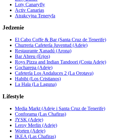
Loty Canaryfly
Activ Canarias
Atrakcyjna Teneryfa
Jedzenie
El Cabo Coffe & Bar (Santa Cruz de Tenerife)
Churreria Cafetería Juventud (Adeje)
Restaurante Xanadú (Arona)
Bar Abreu (Erjos)
Roys Pizza and Indian Tandoori (Costa Adeje)
Gocharepa (Adeje)
Cafetería Los Andaluces 2 (La Orotava)
Habibi (Los Cristianos)
La Hala (La Laguna)
Lifestyle
Media Markt (Adeje i Santa Cruz de Tenerife)
Conforama (Las Chafiras)
JYSK (Adeje)
Leroy Merlin (Adeje)
Worten (Adeje)
IKEA (Las Chafiras)