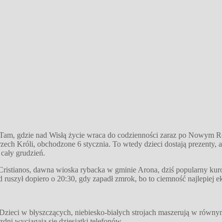
. Tam, gdzie nad Wisłą życie wraca do codzienności zaraz po Nowym R
zech Króli, obchodzone 6 stycznia. To wtedy dzieci dostają prezenty, 
cały grudzień.
istianos, dawna wioska rybacka w gminie Arona, dziś popularny kurort
 ruszył dopiero o 20:30, gdy zapadł zmrok, bo to ciemność najlepiej ek
Dzieci w błyszczących, niebiesko-białych strojach maszerują w równym 
dni wyciągają się dziesiątki telefonów.