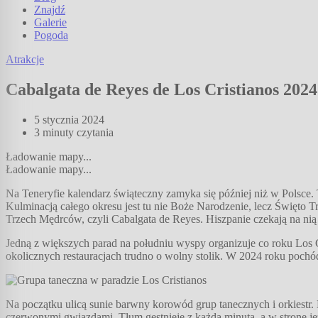
Znajdź
Galerie
Pogoda
Atrakcje
Cabalgata de Reyes de Los Cristianos 2024
5 stycznia 2024
3 minuty
czytania
Ładowanie mapy...
Ładowanie mapy...
Na Teneryfie kalendarz świąteczny zamyka się później niż w Polsce
Kulminacją całego okresu jest tu nie Boże Narodzenie, lecz Święto Tr
Trzech Mędrców, czyli Cabalgata de Reyes. Hiszpanie czekają na nią 
Jedną z większych parad na południu wyspy organizuje co roku Los Cr
okolicznych restauracjach trudno o wolny stolik. W 2024 roku pochód
Na początku ulicą sunie barwny korowód grup tanecznych i orkiestr. 
czerwonymi gwiazdami. Tłum gęstnieje z każdą minutą, a w stronę jez