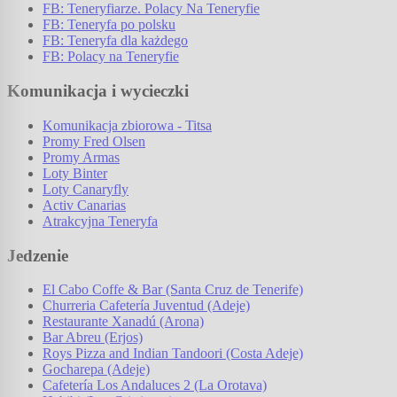
FB: Teneryfiarze. Polacy Na Teneryfie
FB: Teneryfa po polsku
FB: Teneryfa dla każdego
FB: Polacy na Teneryfie
Komunikacja i wycieczki
Komunikacja zbiorowa - Titsa
Promy Fred Olsen
Promy Armas
Loty Binter
Loty Canaryfly
Activ Canarias
Atrakcyjna Teneryfa
Jedzenie
El Cabo Coffe & Bar (Santa Cruz de Tenerife)
Churreria Cafetería Juventud (Adeje)
Restaurante Xanadú (Arona)
Bar Abreu (Erjos)
Roys Pizza and Indian Tandoori (Costa Adeje)
Gocharepa (Adeje)
Cafetería Los Andaluces 2 (La Orotava)