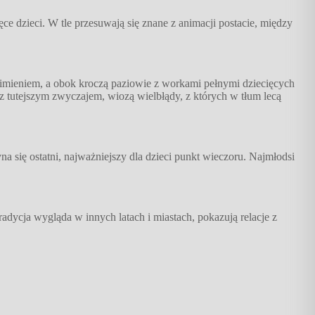
e dzieci. W tle przesuwają się znane z animacji postacie, między
o imieniem, a obok kroczą paziowie z workami pełnymi dziecięcych
 z tutejszym zwyczajem, wiozą wielbłądy, z których w tłum lecą
yna się ostatni, najważniejszy dla dzieci punkt wieczoru. Najmłodsi
radycja wygląda w innych latach i miastach, pokazują relacje z