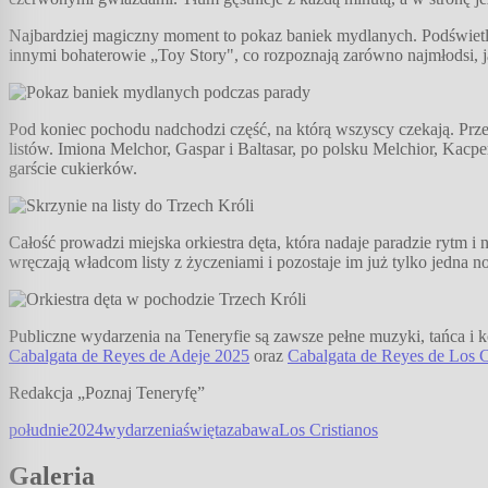
Najbardziej magiczny moment to pokaz baniek mydlanych. Podświetlone
innymi bohaterowie „Toy Story", co rozpoznają zarówno najmłodsi, ja
Pod koniec pochodu nadchodzi część, na którą wszyscy czekają. Prze
listów. Imiona Melchor, Gaspar i Baltasar, po polsku Melchior, Kacp
garście cukierków.
Całość prowadzi miejska orkiestra dęta, która nadaje paradzie rytm i 
wręczają władcom listy z życzeniami i pozostaje im już tylko jedna no
Publiczne wydarzenia na Teneryfie są zawsze pełne muzyki, tańca i ko
Cabalgata de Reyes de Adeje 2025
oraz
Cabalgata de Reyes de Los C
Redakcja „Poznaj Teneryfę”
południe
2024
wydarzenia
święta
zabawa
Los Cristianos
Galeria