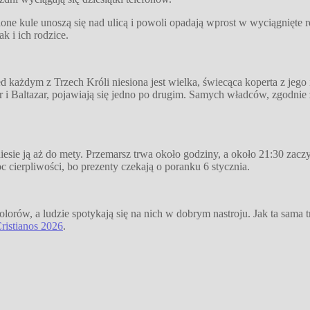
 kule unoszą się nad ulicą i powoli opadają wprost w wyciągnięte ręc
k i ich rodzice.
d każdym z Trzech Króli niesiona jest wielka, świecąca koperta z jeg
er i Baltazar, pojawiają się jedno po drugim. Samych władców, zgodnie
niesie ją aż do mety. Przemarsz trwa około godziny, a około 21:30 zacz
c cierpliwości, bo prezenty czekają o poranku 6 stycznia.
lorów, a ludzie spotykają się na nich w dobrym nastroju. Jak ta sama t
ristianos 2026
.