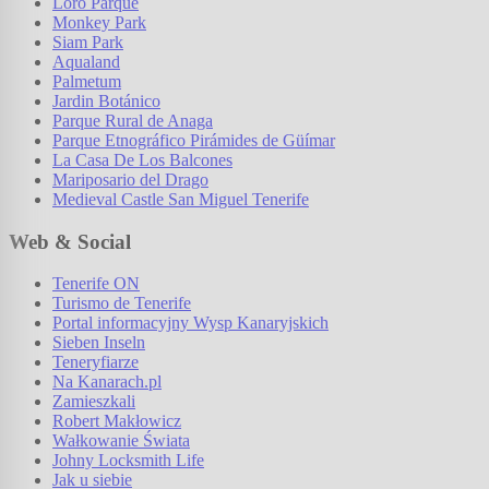
Loro Parque
Monkey Park
Siam Park
Aqualand
Palmetum
Jardin Botánico
Parque Rural de Anaga
Parque Etnográfico Pirámides de Güímar
La Casa De Los Balcones
Mariposario del Drago
Medieval Castle San Miguel Tenerife
Web & Social
Tenerife ON
Turismo de Tenerife
Portal informacyjny Wysp Kanaryjskich
Sieben Inseln
Teneryfiarze
Na Kanarach.pl
Zamieszkali
Robert Makłowicz
Wałkowanie Świata
Johny Locksmith Life
Jak u siebie