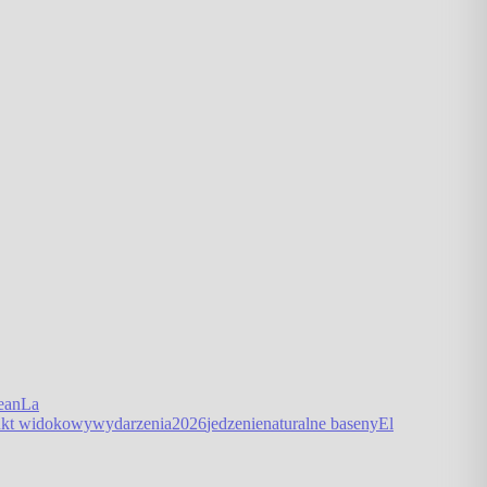
ean
La
nkt widokowy
wydarzenia
2026
jedzenie
naturalne baseny
El