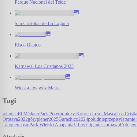
Parque Nacional del Teide
San Cristóbal de La Laguna
Risco Blanco
Karnawał Los Cristianos 2023
Wioska i wąwóz Masca
Tagi
winnica
El Médano
Park Przyrodniczy Korona Leśna
Masca
Los Cristi
Orotava
2022
góry
plener
2025
Garachico
2024
południe
przepisy
latarnie
Tanque
miasto
Park Wiejski Anaga
plaża
Los Gigantes
karnawał
Adeje
w
Atrakcje