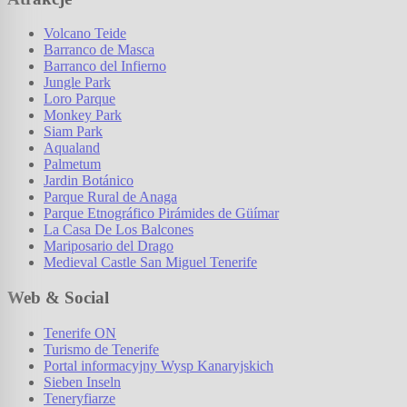
Volcano Teide
Barranco de Masca
Barranco del Infierno
Jungle Park
Loro Parque
Monkey Park
Siam Park
Aqualand
Palmetum
Jardin Botánico
Parque Rural de Anaga
Parque Etnográfico Pirámides de Güímar
La Casa De Los Balcones
Mariposario del Drago
Medieval Castle San Miguel Tenerife
Web & Social
Tenerife ON
Turismo de Tenerife
Portal informacyjny Wysp Kanaryjskich
Sieben Inseln
Teneryfiarze