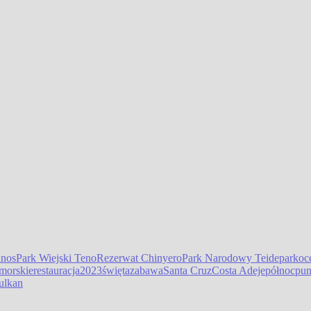
anos
Park Wiejski Teno
Rezerwat Chinyero
Park Narodowy Teide
park
oc
 morskie
restauracja
2023
święta
zabawa
Santa Cruz
Costa Adeje
północ
pu
ulkan