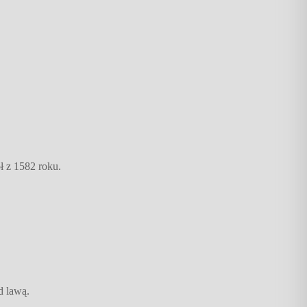
ł z 1582 roku.
d lawą.