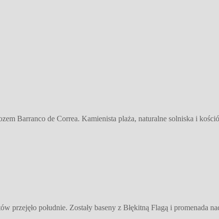
em Barranco de Correa. Kamienista plaża, naturalne solniska i kośció
w przejęło południe. Zostały baseny z Błękitną Flagą i promenada na