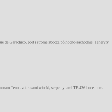
ue de Garachico, port i strome zbocza północno-zachodniej Teneryfy.
noram Teno - z tarasami wioski, serpentynami TF-436 i oceanem.