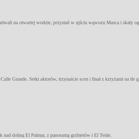
ndwali na otwartej wodzie, przystań w ujściu wąwozu Masca i skały ogl
lle Grande. Setki aktorów, trzynaście scen i finał z krzyżami na tle g
 nad doliną El Palmar, z panoramą grzbietów i El Teide.