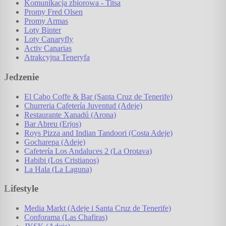
Komunikacja zbiorowa - Titsa
Promy Fred Olsen
Promy Armas
Loty Binter
Loty Canaryfly
Activ Canarias
Atrakcyjna Teneryfa
Jedzenie
El Cabo Coffe & Bar (Santa Cruz de Tenerife)
Churreria Cafetería Juventud (Adeje)
Restaurante Xanadú (Arona)
Bar Abreu (Erjos)
Roys Pizza and Indian Tandoori (Costa Adeje)
Gocharepa (Adeje)
Cafetería Los Andaluces 2 (La Orotava)
Habibi (Los Cristianos)
La Hala (La Laguna)
Lifestyle
Media Markt (Adeje i Santa Cruz de Tenerife)
Conforama (Las Chafiras)