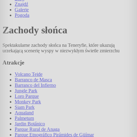
Znajdź
Galerie
Pogoda
Zachody słońca
Spektakularne zachody słońca na Teneryfie, które ukazują
urzekającą scenerię wyspy w niezwykłym świetle zmierzchu
Atrakcje
Volcano Teide
Barranco de Masca
Barranco del Infierno
Jungle Park
Loro Parque
Monkey Park
Siam Park
Aqualand
Palmetum
Jardin Botánico
Parque Rural de Anaga
Parque Etnográfico Pirámides de Güímar