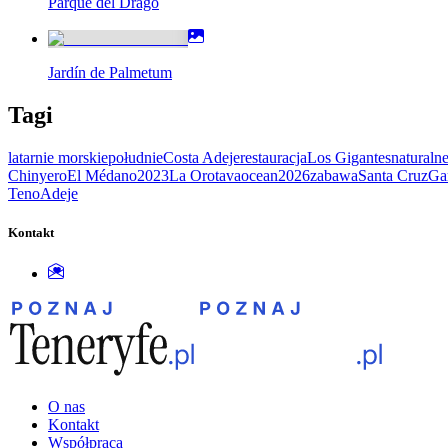
Parque del Drago
Jardín de Palmetum
Tagi
latarnie morskie
południe
Costa Adeje
restauracja
Los Gigantes
naturaln
Chinyero
El Médano
2023
La Orotava
ocean
2026
zabawa
Santa Cruz
Ga
Teno
Adeje
Kontakt
O nas
Kontakt
Współpraca