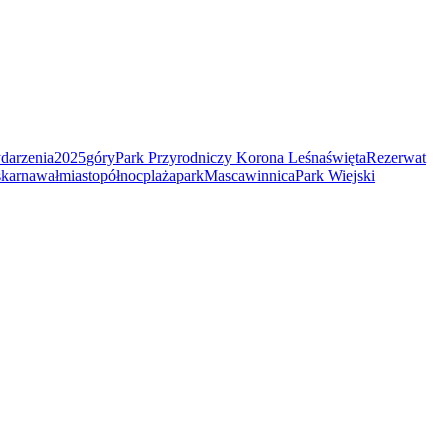
darzenia
2025
góry
Park Przyrodniczy Korona Leśna
święta
Rezerwat
s
karnawał
miasto
północ
plaża
park
Masca
winnica
Park Wiejski