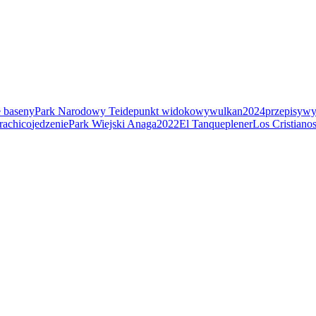
e baseny
Park Narodowy Teide
punkt widokowy
wulkan
2024
przepisy
wy
rachico
jedzenie
Park Wiejski Anaga
2022
El Tanque
plener
Los Cristiano