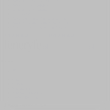
Playa de Troya - Las Américas
Playa de Los Cristianos
Bahía de Los Cristianos
Los Gigantes
Playa San Telmo (Puerto de la Cruz)
Plaza de España (Santa Cruz de Tenerife)
Playa de Las Teresitas (San Andrés)
Kontakt
O nas
Kontakt
Współpraca
Polityka prywatności
Ustawienia cookie
All Rights Reserved ©
2026