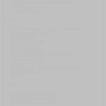
Cafetería Los Andaluces 2 (La Orotava)
Habibi (Los Cristianos)
La Hala (La Laguna)
Lifestyle
Media Markt (Adeje i Santa Cruz de Tenerife)
Conforama (Las Chafiras)
JYSK (Adeje)
Leroy Merlin (Adeje)
Worten (Adeje)
IKEA (Las Chafiras)
Nivaria Center (Santa Cruz de Tenerife)
X-Sur (Costa Adeje)
Galeón Outlet (Adeje)
San Eugenio Shopping Centre (Costa Adeje)
Agata's Real Estate
Idealista
Kamery
Playa La Pinta (Costa Adeje)
Playa de Fanabe (Costa Adeje)
Playa del Duque (Costa Adeje)