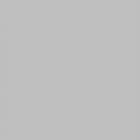
Znajdź
Galerie
Pogoda
Poznaj Teneryfę
Teneryfa - ośnieżony wulkan, czarne plaże i las sprzed epoki
lodowcowej.
Wyspa, która nie daje się zamknąć w jednej fotografii. Historyczne
miasta UNESCO, karnawał uznawany za jeden z trzech
największych na świecie, dzikie klify i kuchnia niepowtarzalna na
żadnej innej europejskiej wyspie - wszystko na przestrzeni mniejszej
niż województwo.
Południowe promenady, miasta północy, góry Teno i zbocza Teide
leżą tu zaskakująco blisko siebie, dlatego Teneryfę najlepiej
poznawać regionami, nie skrótem.
Odkryj więcej
Gdzie dziś zjeść