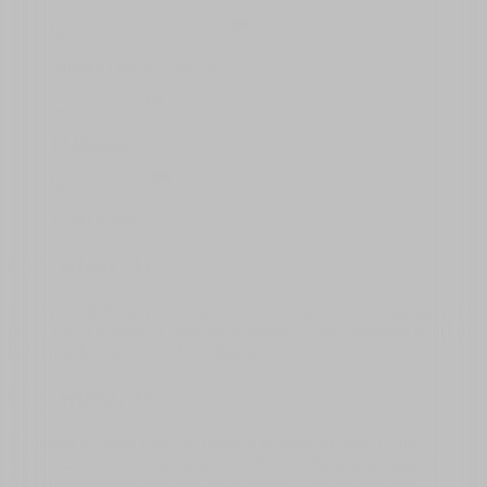
Wioska i wąwóz Masca
El Médano
Costa Adeje
Czy wiesz, że...
Na Wyspach Kanaryjskich autobus to nie autobus, lecz guagua. To
jedno z tych lokalnych słów, które bardzo szybko wpadają w ucho
każdemu, kto spędzi tu choć kilka dni?
Czy wiesz, że...
Karnawał w Santa Cruz de Tenerife uchodzi za drugi co do
wielkości na świecie, zaraz po Rio. Przez kilka tygodni miasto
zamienia się wtedy w scenę, która praktycznie nie zasypia?