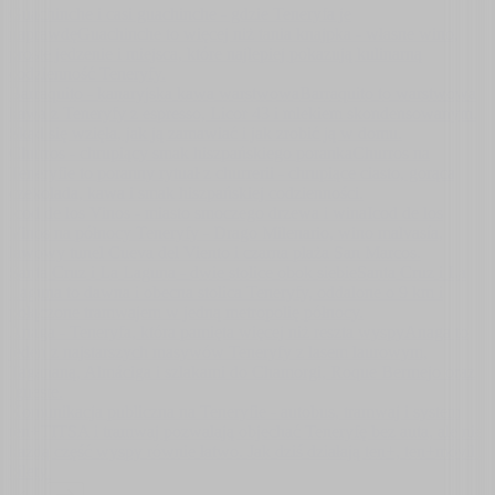
Guachinche i casi guachinche - gdzie Teneryfa je
naprawdę
Guachinche to więcej niż tania knajpka - własne wino,
proste jedzenie i miejsca, które najlepiej pokazują kulinarną
codzienność Teneryfy.
Barraquito - kanaryjska kawa warstwowa
Barraquito to warstwowa
kawa z Teneryfy z espresso, Licor 43 i mlekiem skondensowanym.
Skąd się wzięła, jak ją zamawiać i jak zrobić ją w domu.
Churros - chrupiący smak hiszpańskiego poranka
Churros na
Teneryfie to poranny rytuał z churrerii - chrupiące ciasto, gorąca
czekolada, kawa i smak hiszpańskiej codzienności.
Icod de los Vinos - miasto smoczego drzewa i wina
Icod de los
Vinos na północy Teneryfy - Drago Milenario, wino malvasía,
lawowy tunel Cueva del Viento i czarna plaża San Marcos.
Santa Cruz i La Laguna - dwie stolice obok siebie
Santa Cruz i La
Laguna to dawna i obecna stolica Teneryfy, oddalone o 9 km i
połączone tramwajem w jedną metropolię północy.
Anaga - Teneryfa, która pamięta więcej niż reszta wyspy
Anaga to
jeden z najstarszych masywów Teneryfy z lasem laurowym,
Tagananą, Almáciga i szlakami do Chamorgi, Roque Bermejo oraz
Igueste.
Komunikacja publiczna na Teneryfie - autobus, tramwaj i system
ten+
TITSA i tramwaj pozwalają objechać Teneryfę bez auta, ale nie
każdą część wyspy równie łatwo. Jak dziś działają ten+, ten+móvil i
bilety.