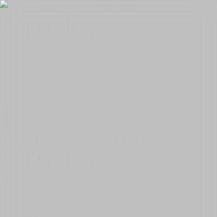
Główna
Odkryj
Blog
Znajdź
Galerie
Pogoda
Główna
Odkryj
Blog