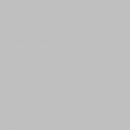
Atrakcje
Santa Catalina - tu zaczęła się La Guancha
Pogoda na Teneryfie
Abades
Anaga
Candelaria
Chamorga
Costa Adeje
El Medano
Palm-Mar
czwartek