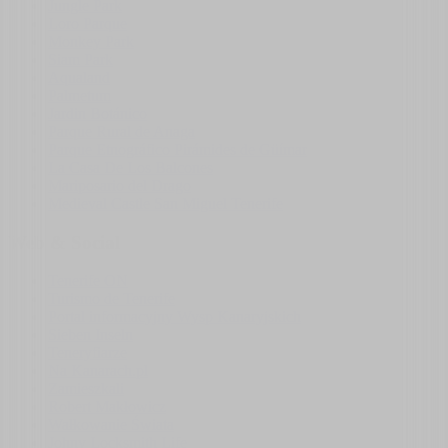
Jungle Park
Loro Parque
Monkey Park
Siam Park
Aqualand
Palmetum
Jardin Botánico
Parque Rural de Anaga
Parque Etnográfico Pirámides de Güímar
La Casa De Los Balcones
Mariposario del Drago
Medieval Castle San Miguel Tenerife
Web & Social
Tenerife ON
Turismo de Tenerife
Portal informacyjny Wysp Kanaryjskich
Sieben Inseln
Teneryfiarze
Na Kanarach.pl
Zamieszkali
Robert Makłowicz
Wałkowanie Świata
Johny Locksmith Life