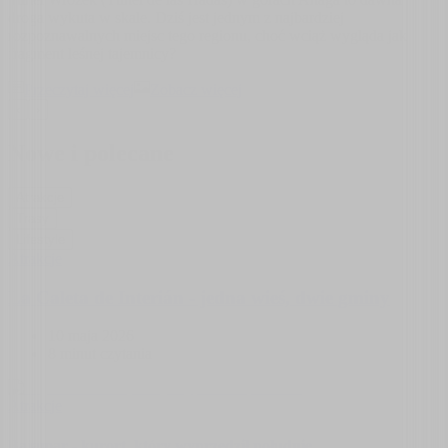
droga wykuta w skale. Dziś jest jednym z najbardziej
rozpoznawalnych miejsc tego regionu, choć wciąż wygląda jak
fragment leśnej tajemnicy?
Przeczytaj więcej
Zobacz więcej
‹
›
Nowe i polecane
Atrakcje
Trasy
Lifestyle
Atrakcje
La Caleta de Interián - jedna wieś, dwie gminy
10 maja 2026
8 minut
czytania
Atrakcje
Bajamar - kurort, który wyprzedził południe