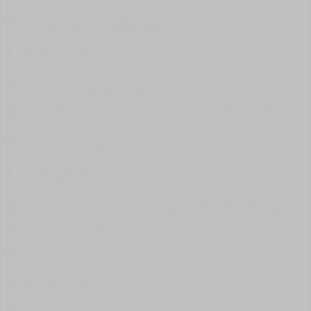
Przeczytaj więcej
Zobacz więcej
Czy wiesz, że...
W Icod de los Vinos działa Muzeum Motyli (Mariposario del
Drago), pełne egzotycznych gatunków z różnych stron świata. To
zaskakujący kontrast wobec surowego krajobrazu północnej
Teneryfy?
Przeczytaj więcej
Zobacz więcej
Czy wiesz, że...
Na Teneryfie działa Obserwatorium Teide, jedno z najbardziej
cenionych miejsc do obserwacji gwiazd. Wysoko nad chmurami
nocne niebo wygląda tu wyjątkowo jasno?
Przeczytaj więcej
Czy wiesz, że...
Tunel Wróżek (Túnel de las Hadas) w górach Anaga to dawna