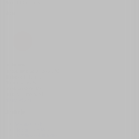
Wiatr:
4.19
m/s
↓ S
sobota
bezchmurnie
Temperatura: od
23
do
25
℃
Ciśnienie:
1017
hPa
Wilgotność:
67
%
Prawd. opadów:
0
%
Wiatr:
2.31
m/s
↘ SE
Zobacz więcej
Atrakcje
Volcano Teide
Barranco de Masca
Barranco del Infierno