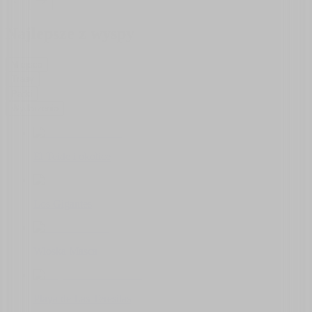
Najlepsze z wyspy
Miejsca
Trasy
Parki
Wydarzenia
El Teide i okolice
Los Gigantes
Wioska Masca
Playa de Las Teresitas