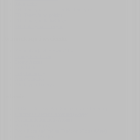
Jak u siebie
FB: Teneryfiarze. Polacy Na Teneryfie
FB: Teneryfa po polsku
FB: Teneryfa dla każdego
FB: Polacy na Teneryfie
Komunikacja i wycieczki
Komunikacja zbiorowa - Titsa
Promy Fred Olsen
Promy Armas
Loty Binter
Loty Canaryfly
Activ Canarias
Atrakcyjna Teneryfa
Jedzenie
El Cabo Coffe & Bar (Santa Cruz de Tenerife)
Churreria Cafetería Juventud (Adeje)
Restaurante Xanadú (Arona)
Bar Abreu (Erjos)
Roys Pizza and Indian Tandoori (Costa Adeje)
Gocharepa (Adeje)