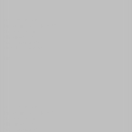
zachmurzenie małe
Temperatura: od
23
do
28
℃
Ciśnienie:
1018
hPa
Wilgotność:
67
%
Prawd. opadów:
0
%
Wiatr:
4.55
m/s
↗ NE
piątek
zachmurzenie małe
Temperatura: od
23
do
28
℃
Ciśnienie:
1018
hPa
Wilgotność:
72
%
Prawd. opadów:
0
%