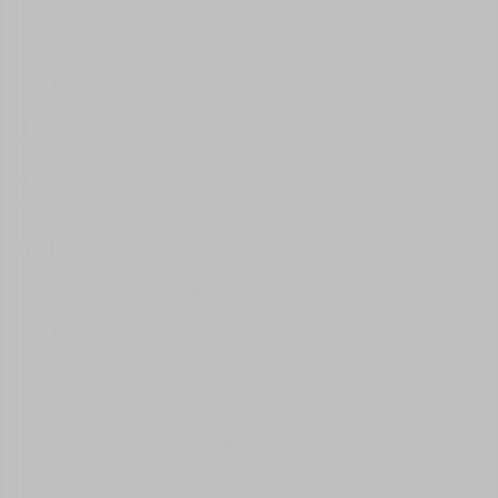
Icod de los Vinos
Candelaria
Odkryj Teneryfe
Ładowanie mapy...
Ładowanie mapy...
W obiektywie
Cueva del Viento
Punta de Teno
Pirámides de Güímar