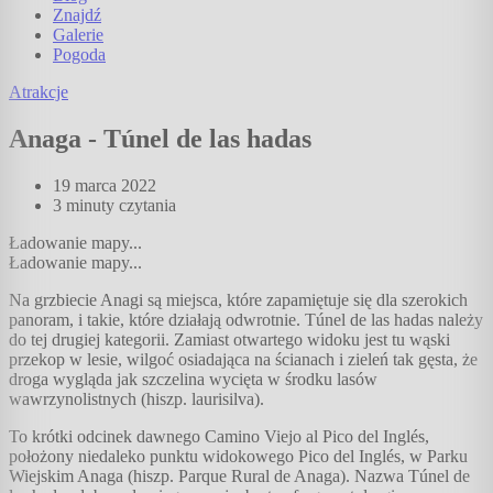
Znajdź
Galerie
Pogoda
Atrakcje
Anaga - Túnel de las hadas
19 marca 2022
3 minuty
czytania
Ładowanie mapy...
Ładowanie mapy...
Na grzbiecie Anagi są miejsca, które zapamiętuje się dla szerokich
panoram, i takie, które działają odwrotnie. Túnel de las hadas należy
do tej drugiej kategorii. Zamiast otwartego widoku jest tu wąski
przekop w lesie, wilgoć osiadająca na ścianach i zieleń tak gęsta, że
droga wygląda jak szczelina wycięta w środku lasów
wawrzynolistnych (hiszp. laurisilva).
To krótki odcinek dawnego Camino Viejo al Pico del Inglés,
położony niedaleko punktu widokowego Pico del Inglés, w Parku
Wiejskim Anaga (hiszp. Parque Rural de Anaga). Nazwa Túnel de