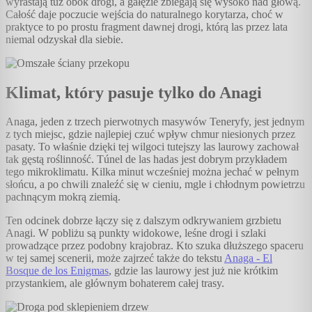
wyrastają tuż obok drogi, a gałęzie zbiegają się wysoko nad głową.
Całość daje poczucie wejścia do naturalnego korytarza, choć w
praktyce to po prostu fragment dawnej drogi, którą las przez lata
niemal odzyskał dla siebie.
Klimat, który pasuje tylko do Anagi
Anaga, jeden z trzech pierwotnych masywów Teneryfy, jest jednym
z tych miejsc, gdzie najlepiej czuć wpływ chmur niesionych przez
pasaty. To właśnie dzięki tej wilgoci tutejszy las laurowy zachował
tak gęstą roślinność. Túnel de las hadas jest dobrym przykładem
tego mikroklimatu. Kilka minut wcześniej można jechać w pełnym
słońcu, a po chwili znaleźć się w cieniu, mgle i chłodnym powietrzu
pachnącym mokrą ziemią.
Ten odcinek dobrze łączy się z dalszym odkrywaniem grzbietu
Anagi. W pobliżu są punkty widokowe, leśne drogi i szlaki
prowadzące przez podobny krajobraz. Kto szuka dłuższego spaceru
w tej samej scenerii, może zajrzeć także do tekstu
Anaga - El
Bosque de los Enigmas
, gdzie las laurowy jest już nie krótkim
przystankiem, ale głównym bohaterem całej trasy.