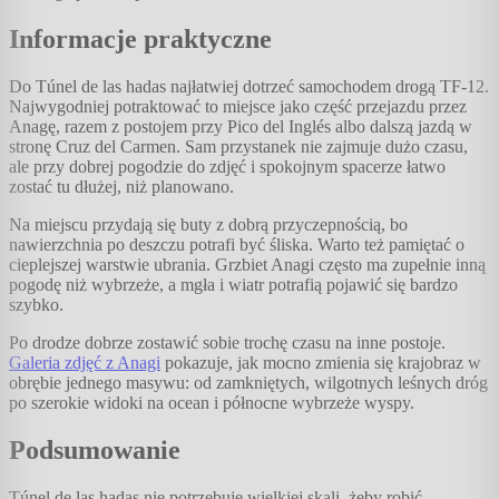
Informacje praktyczne
Do Túnel de las hadas najłatwiej dotrzeć samochodem drogą TF-12.
Najwygodniej potraktować to miejsce jako część przejazdu przez
Anagę, razem z postojem przy Pico del Inglés albo dalszą jazdą w
stronę Cruz del Carmen. Sam przystanek nie zajmuje dużo czasu,
ale przy dobrej pogodzie do zdjęć i spokojnym spacerze łatwo
zostać tu dłużej, niż planowano.
Na miejscu przydają się buty z dobrą przyczepnością, bo
nawierzchnia po deszczu potrafi być śliska. Warto też pamiętać o
cieplejszej warstwie ubrania. Grzbiet Anagi często ma zupełnie inną
pogodę niż wybrzeże, a mgła i wiatr potrafią pojawić się bardzo
szybko.
Po drodze dobrze zostawić sobie trochę czasu na inne postoje.
Galeria zdjęć z Anagi
pokazuje, jak mocno zmienia się krajobraz w
obrębie jednego masywu: od zamkniętych, wilgotnych leśnych dróg
po szerokie widoki na ocean i północne wybrzeże wyspy.
Podsumowanie
Túnel de las hadas nie potrzebuje wielkiej skali, żeby robić