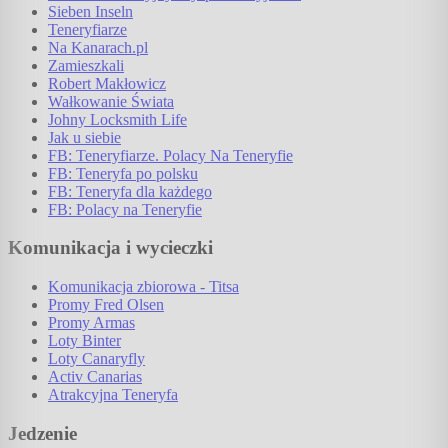
Sieben Inseln
Teneryfiarze
Na Kanarach.pl
Zamieszkali
Robert Makłowicz
Wałkowanie Świata
Johny Locksmith Life
Jak u siebie
FB: Teneryfiarze. Polacy Na Teneryfie
FB: Teneryfa po polsku
FB: Teneryfa dla każdego
FB: Polacy na Teneryfie
Komunikacja i wycieczki
Komunikacja zbiorowa - Titsa
Promy Fred Olsen
Promy Armas
Loty Binter
Loty Canaryfly
Activ Canarias
Atrakcyjna Teneryfa
Jedzenie