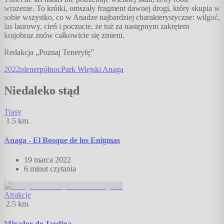
wrażenie. To krótki, omszały fragment dawnej drogi, który skupia w
sobie wszystko, co w Anadze najbardziej charakterystyczne: wilgoć,
las laurowy, cień i poczucie, że tuż za następnym zakrętem
krajobraz znów całkowicie się zmieni.
Redakcja „Poznaj Teneryfę”
2022
plener
północ
Park Wiejski Anaga
Niedaleko stąd
Trasy
1.5
km.
Anaga - El Bosque de los Enigmas
19 marca 2022
6 minut
czytania
Atrakcje
2.5
km.
Mirador de Jardina