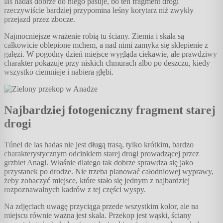
las hadas dobrze do niego pasuje, bo ten fragment drogi
rzeczywiście bardziej przypomina leśny korytarz niż zwykły
przejazd przez zbocze.
Najmocniejsze wrażenie robią tu ściany. Ziemia i skała są
całkowicie oblepione mchem, a nad nimi zamyka się sklepienie z
gałęzi. W pogodny dzień miejsce wygląda ciekawie, ale prawdziwy
charakter pokazuje przy niskich chmurach albo po deszczu, kiedy
wszystko ciemnieje i nabiera głębi.
Najbardziej fotogeniczny fragment starej
drogi
Túnel de las hadas nie jest długą trasą, tylko krótkim, bardzo
charakterystycznym odcinkiem starej drogi prowadzącej przez
grzbiet Anagi. Właśnie dlatego tak dobrze sprawdza się jako
przystanek po drodze. Nie trzeba planować całodniowej wyprawy,
żeby zobaczyć miejsce, które stało się jednym z najbardziej
rozpoznawalnych kadrów z tej części wyspy.
Na zdjęciach uwagę przyciąga przede wszystkim kolor, ale na
miejscu równie ważna jest skala. Przekop jest wąski, ściany