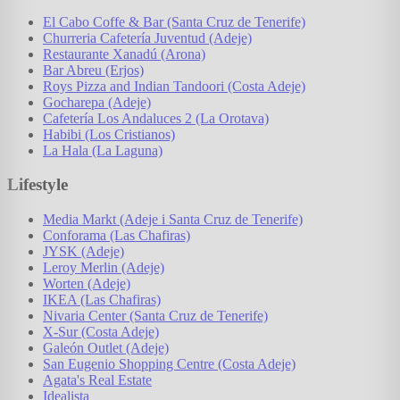
El Cabo Coffe & Bar (Santa Cruz de Tenerife)
Churreria Cafetería Juventud (Adeje)
Restaurante Xanadú (Arona)
Bar Abreu (Erjos)
Roys Pizza and Indian Tandoori (Costa Adeje)
Gocharepa (Adeje)
Cafetería Los Andaluces 2 (La Orotava)
Habibi (Los Cristianos)
La Hala (La Laguna)
Lifestyle
Media Markt (Adeje i Santa Cruz de Tenerife)
Conforama (Las Chafiras)
JYSK (Adeje)
Leroy Merlin (Adeje)
Worten (Adeje)
IKEA (Las Chafiras)
Nivaria Center (Santa Cruz de Tenerife)
X-Sur (Costa Adeje)
Galeón Outlet (Adeje)
San Eugenio Shopping Centre (Costa Adeje)
Agata's Real Estate
Idealista