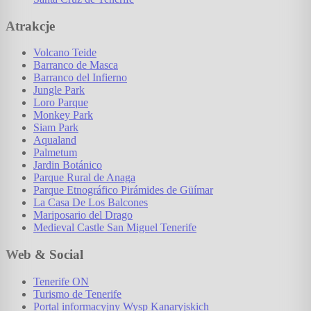
Atrakcje
Volcano Teide
Barranco de Masca
Barranco del Infierno
Jungle Park
Loro Parque
Monkey Park
Siam Park
Aqualand
Palmetum
Jardin Botánico
Parque Rural de Anaga
Parque Etnográfico Pirámides de Güímar
La Casa De Los Balcones
Mariposario del Drago
Medieval Castle San Miguel Tenerife
Web & Social
Tenerife ON
Turismo de Tenerife
Portal informacyjny Wysp Kanaryjskich