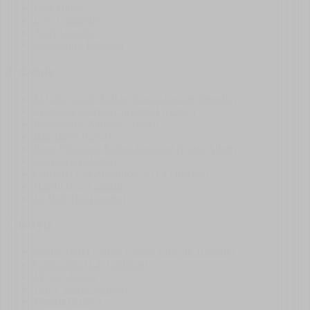
Loty Binter
Loty Canaryfly
Activ Canarias
Atrakcyjna Teneryfa
Jedzenie
El Cabo Coffe & Bar (Santa Cruz de Tenerife)
Churreria Cafetería Juventud (Adeje)
Restaurante Xanadú (Arona)
Bar Abreu (Erjos)
Roys Pizza and Indian Tandoori (Costa Adeje)
Gocharepa (Adeje)
Cafetería Los Andaluces 2 (La Orotava)
Habibi (Los Cristianos)
La Hala (La Laguna)
Lifestyle
Media Markt (Adeje i Santa Cruz de Tenerife)
Conforama (Las Chafiras)
JYSK (Adeje)
Leroy Merlin (Adeje)
Worten (Adeje)