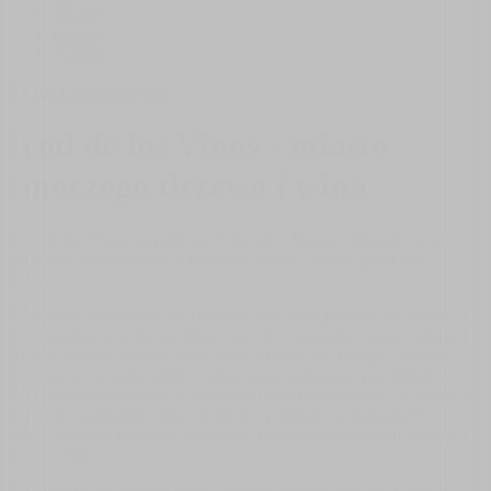
Znajdź
Galerie
Pogoda
Natura i plener
Miejsca
Icod de los Vinos - miasto
smoczego drzewa i wina
Icod de los Vinos na północy Teneryfy - Drago Milenario, wino
malvasía, lawowy tunel Cueva del Viento i czarna plaża San
Marcos.
Większość miasteczek na Teneryfie ma jeden powód, dla którego się
je odwiedza. Icod de los Vinos ma ich co najmniej cztery: najstarsze
smocze drzewo wyspy, wino, które kiedyś piła Europa, największy
tunel lawowy kontynentu i czarna plaża schowana pod klifem.
Wszystkie mieszczą się w promieniu kilku kilometrów. To miasto na
północno-zachodnim zboczu nie jest pojedynczą atrakcją, lecz
całym skrótem Teneryfy, ułożonym pionowo od grzbietu Teide po
linię oceanu.