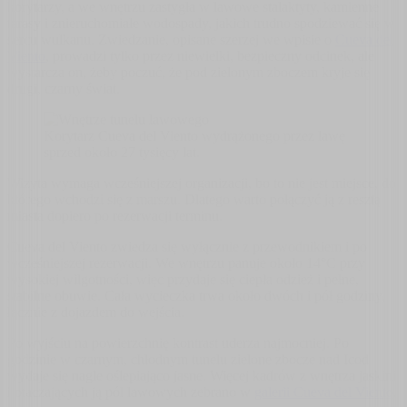
korytarzy, a we wnętrzu zastygła w lawowe stalaktyty, kamienne
tarasy i znieruchomiałe wodospady, jakich trudno spodziewać się w
sercu wulkanu. Zwiedzanie, opisane szerzej we wpisie o
Cueva del
Viento
, prowadzi tylko przez niewielki, bezpieczny odcinek, ale
wystarcza on, żeby poczuć, że pod zielonym zboczem kryje się
drugi, czarny świat.
Korytarz Cueva del Viento wydrążonego przez lawę
sprzed około 27 tysięcy lat.
Wizyta wymaga wcześniejszej organizacji, bo to nie jest miejsce, do
którego wchodzi się z marszu. Dlatego warto połączyć ją z resztą
miasta dopiero po rezerwacji terminu.
Cueva del Viento zwiedza się wyłącznie z przewodnikiem i po
wcześniejszej rezerwacji. We wnętrzu panuje około 14°C przy
wysokiej wilgotności, więc przydaje się ciepła odzież i pełne,
stabilne obuwie. Cała wycieczka trwa około dwóch i pół godziny,
łącznie z dojazdem do wejścia.
Po wyjściu na powierzchnię kontrast uderza najmocniej. Po
godzinie w czarnym, chłodnym tunelu zielone zbocze nad Icod
wydaje się nagle oślepiająco jasne. Więcej kadrów z wnętrza jaskini
i otaczających ją pól lawowych zebrano w
galerii Cueva del Viento
.