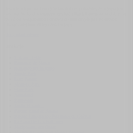
Niewiele miejsc na Teneryfie tak dobrze pokazuje, że wyspa jest
pionowa. W Icod wystarczy zjechać kilka kilometrów w dół, żeby
przejść od tysiącletniego drzewa do linii przyboju i po drodze
dotknąć całej historii tej części wyspy.
północ
miasto
plener
Atrakcje
Volcano Teide
Barranco de Masca
Barranco del Infierno
Jungle Park
Loro Parque
Monkey Park
Siam Park
Aqualand
Palmetum
Jardin Botánico
Parque Rural de Anaga
Parque Etnográfico Pirámides de Güímar
La Casa De Los Balcones
Mariposario del Drago
Medieval Castle San Miguel Tenerife