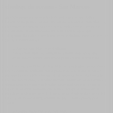
Schodząc do oceanu - San Marcos
Najniższy punkt tej opowieści leży nad samą wodą. Kilka
kilometrów na północ od starówki droga schodzi do San Marcos,
nadmorskiej wioski, która przez wieki była portem i miejscem
budowy statków dla hiszpańskiej floty. Dziś to spokojny
kontrapunkt dla zatłoczonych kurortów południa, gdzie życie toczy
się wokół jednej zatoki.
Zatoka San Marcos, zamknięta klifami, daje spokojną
wodę nawet wtedy, gdy reszta północy jest wzburzona.
Sercem wioski jest Playa de San Marcos, kamienisto-piaszczysta
plaża z czarnym, wulkanicznym piaskiem, schowana w zatoce
zamkniętej przez klify. Osłona od fal sprawia, że woda bywa tu
spokojna nawet zimą, a wzdłuż brzegu ciągnie się krótki deptak z
restauracjami serwującymi lokalne tapas nad samym oceanem. To
miejsce, w którym wulkaniczna północ wyspy domyka się w
najbardziej dosłowny sposób. Lawa, która zbudowała Cueva del
Viento, kończy swój bieg właśnie tu, jako czarny piasek pod
stopami.