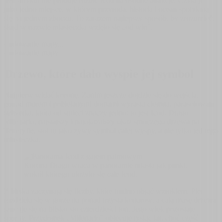
Ten artykuł nie próbuje rozbić Icod na osobne atrakcje. Czyta je
jako jedno miejsce, w którym przyroda, historia i ocean spotykają
się na jednym zboczu. To zarazem najlepszy sposób, by zrozumieć,
skąd w nazwie miasteczka wzięło się „od win".
Ładowanie mapy...
Ładowanie mapy...
Drzewo, które dało wyspie jej symbol
Najpierw widać koronę. Zanim jeszcze dojdzie się do wejścia,
ponad murem i pobielanymi domami wyrasta ciemna, parasolowata
sylwetka, która od stuleci znaczy jedno: to jest Icod. Drago
Milenario, najstarszy i najokazalszy okaz smoczego drzewa na
Teneryfie, stoi tu jako żywy symbol całej wyspy, a nie tylko jednego
miasteczka.
Korona Drago wraca w panoramie miasta jak punkt,
wokół którego ułożyło się całe Icod.
Z bliska zaczynają się liczby, które trudno objąć wzrokiem. Pień
rozdziela się w górze na ponad trzysta konarów, a całą masę drzewa
szacuje się na blisko sto czterdzieści ton. Jego wiek pozostaje
sporny. Przydomek „Milenario" obiecuje tysiąc lat, choć część