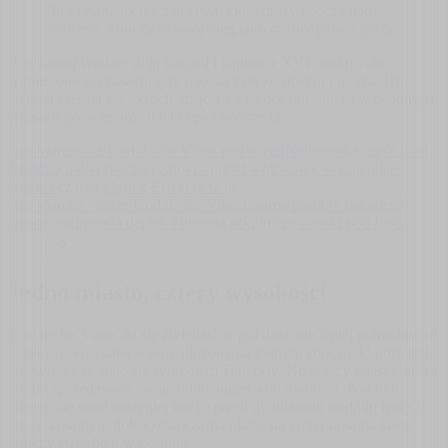
Ta sama wulkaniczna lawa, która drąży zbocza nad
miastem, kończy tu swój bieg jako czarny piasek plaży.
Przy samej wodzie stoją kościół i kaplica z XVI wieku - oba
wzniesione w czasach, gdy wioska żyła ze stoczni i morza. Ich
historia i reszta wioski schodzącej ku zatoce opisane są w osobnych
wpisach poświęconych tej części wybrzeża.
San Marcos - z Icod de los Vinos nad ocean
Nadmorska część Icod
schodząca do rybackiej zatoki - punkt widokowy, wyciągnięte
łodzie i czarna plaża z El Teide w tle.
San Marcos - plaże Icod de los Vinos
Czarna plaża w osłoniętej
zatoce, nadmorski deptak i historia szkutnicza wioski pod Icod.
Jedno miasto, cztery wysokości
Icod de los Vinos da się zwiedzić w pół dnia, ale lepiej potraktować
je jak przekrój całej wyspy ułożony na jednym zboczu. U góry stoi
drzewo, które stało się symbolem Teneryfy. Niżej leży miasto, które
kiedyś sprzedawało swoje wino angielskim dworom. Pod nim
ciągnie się tunel zastygłej lawy sprzed dwudziestu siedmiu tysięcy
lat. A na samym dole czeka czarna plaża, na której ta sama lawa
kończy swój bieg w oceanie.