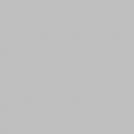
Kamienice z XVI-XVIII wieku wokół placu tworzą
zabytkowe centrum Icod, chronione jako zespół
zabytkowy.
To wino zrobiło karierę także w literaturze. W Anglii znano je jako
„canary sack" albo „malmsey", a William Shakespeare wkładał
pochwały kanaryjskiego trunku w usta swoich bohaterów. Wino, o
którym u Szekspira powiada się, że „przenika krew, zanim zdążysz
spytać: a to co?", to właśnie malvasía. Niewiele wiejskich
gospodarek na świecie może powiedzieć, że ich produkt cytowano
ze sceny Globe Theatre.
Kieliszki malvasíi w ogródku winoteki - tego samego
wina, które kiedyś trafiało na europejskie dwory.
Tradycja nie skończyła się na eksporcie. Przy samym Parque del
Drago działa winoteka Museo de Malvasía, a w mieście wciąż
można skosztować win z lokalnych winnic. Dawny sposób ich
wyrobu przypomina kamienna tłocznia z masywną belką i
beczkami, zrekonstruowana w części etnograficznej parku.
Poza winem starówka żyje własnym rytmem. Wąskie uliczki z
drewnianymi balkonami, barokowy kościół św. Marka i dawne
rezydencje z XVI wieku układają się w jeden z lepiej zachowanych