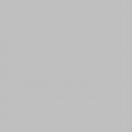
badaczy mówi raczej o połowie tego, a rozstrzygnięcie utrudnia
biologia gatunku. Smocze drzewo to nie drzewo w ścisłym sensie,
lecz roślina jednoliścienna bliżej spokrewniona ze szparagiem niż z
dębem, i nie tworzy rocznych słojów, których dałoby się policzyć.
Nazwa rodzaju nawiązuje do legend o krwi smoka. Nacięta kora
wydziela żywicę, która na powietrzu czerwienieje, a tę „smoczą
krew" (hiszp. sangre de drago) Guanczowie uważali za substancję o
magicznej i leczniczej mocy. Później barwiono nią tkaniny i
wyrabiano werniksy. To rzadki przypadek, w którym mit i botanika
mówią dokładnie to samo: drzewo naprawdę krwawi na czerwono.
Park rozłożony wokół niego, opisany szerzej we wpisie o
Parque
del Drago
, jest czymś więcej niż oprawą dla jednego okazu. Ścieżki
wiją się tu między palmami kanaryjskimi, agawami i sukulentami,
schodzą do niewielkiego wąwozu i prowadzą przez ogród zielarski
aż po część etnograficzną. W sąsiedztwie działają jeszcze ogród
motyli Mariposario del Drago i Casa del Plátano z plantacją
bananowców, więc samo podnóże drzewa zamienia się w mały
kompleks ogrodów.
Drago najlepiej oglądać z kilku poziomów parku, bo z każdego
tarasu pokazuje inną proporcję między koroną, palmami i oceanem
w tle. Sąsiednie ogrody dopowiadają resztę krajobrazu tej części
miasta, od egzotycznych motyli po kanaryjskie bananowce.