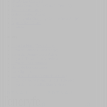
IKEA (Las Chafiras)
Nivaria Center (Santa Cruz de Tenerife)
X-Sur (Costa Adeje)
Galeón Outlet (Adeje)
San Eugenio Shopping Centre (Costa Adeje)
Agata's Real Estate
Idealista
Kamery
Playa La Pinta (Costa Adeje)
Playa de Fanabe (Costa Adeje)
Playa del Duque (Costa Adeje)
Playa de Troya - Las Américas
Playa de Los Cristianos
Bahía de Los Cristianos
Los Gigantes
Playa San Telmo (Puerto de la Cruz)
Plaza de España (Santa Cruz de Tenerife)
Playa de Las Teresitas (San Andrés)