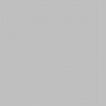
zespołów zabytkowych północy. Najwięcej z tej miejskiej,
codziennej strony Icod pokazuje osobny przewodnik po miasteczku.
Icod de los Vinos - perełka północy
Przewodnik po samym
miasteczku - kościoły, zabytkowe domy, winoteki i malownicze
uliczki starówki.
Pod miastem - Cueva del Viento
Najbardziej zaskakująca część Icod nie jest widoczna z
powierzchni. Na zboczach nad miastem otwiera się Cueva del
Viento, czyli Jaskinia Wiatru, największy wulkaniczny tunel
lawowy w Europie i jeden z najdłuższych na świecie. Powstał około
dwudziestu siedmiu tysięcy lat temu w czasie erupcji wulkanu Pico
Viejo, sąsiada El Teide, a jego korytarze ciągną się kilometrami pod
tą samą gminą, której pocztówkowym symbolem pozostaje smocze
drzewo.
Do Cueva del Viento dochodzi się leśną ścieżką po
zboczu nad miastem, zanim zejdzie się pod ziemię.
Tym, co wyróżnia tę jaskinię w skali świata, jest jej budowa. Lawa
drążyła tu nie jeden kanał, lecz trzy nałożone na siebie poziomy