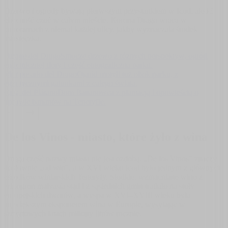
Drzewo i ogrody bywają pierwszym przystankiem w Icod, ale ich
obecność czuć w całym mieście. Korona Drago wraca w
panoramach z niemal każdej ulicy, jakby wyznaczała środek
miasteczka.
Parque del Drago
Smocze drzewo z różnych perspektyw, ogród
endemicznej flory i część etnograficzna parku.
Mariposario del Drago
Ogród motyli tuż obok parku, z
egzotycznymi gatunkami z całego świata.
Casa del Plátano
Dom Bananowca z plantacją i opowieścią o
uprawie bananów na Teneryfie.
De los Vinos - miasto, które żyło z wina
Druga część nazwy miasta nie jest ozdobą. „De los Vinos" znaczy
dosłownie „od win", a w XVI wieku Icod było jednym z głównych
ośrodków winiarskich Teneryfy. Słodkie, wzmacniane wino z
winogron malvasía stąd i z sąsiednich gmin trafiało na stoły
europejskich dworów, a wyspa w XVI–XVIII wieku była
największym eksporterem wina w Europie, wysyłając w
szczytowych latach miliony litrów rocznie.