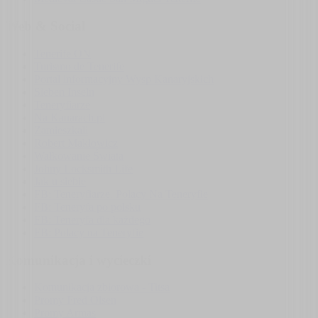
Web & Social
Tenerife ON
Turismo de Tenerife
Portal informacyjny Wysp Kanaryjskich
Sieben Inseln
Teneryfiarze
Na Kanarach.pl
Zamieszkali
Robert Makłowicz
Wałkowanie Świata
Johny Locksmith Life
Jak u siebie
FB: Teneryfiarze. Polacy Na Teneryfie
FB: Teneryfa po polsku
FB: Teneryfa dla każdego
FB: Polacy na Teneryfie
Komunikacja i wycieczki
Komunikacja zbiorowa - Titsa
Promy Fred Olsen
Promy Armas