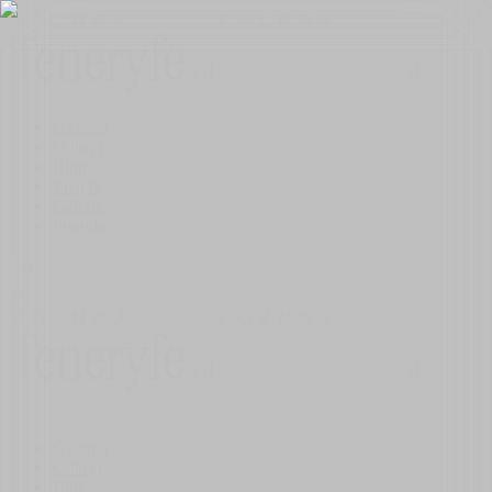
Główna
Odkryj
Blog
Znajdź
Galerie
Pogoda
Główna
Odkryj
Blog