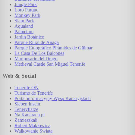
Jungle Park
Loro Parque
Monkey Park
Siam Park
Aqualand
Palmetum
Jardin Botánico
Parque Rural de Anaga
Parque Etnográfico Pirámides de Güímar
La Casa De Los Balcones
Mariposario del Drago
Medieval Castle San Miguel Tenerife
Web & Social
Tenerife ON
Turismo de Tenerife
Portal informacyjny Wysp Kanaryjskich
Sieben Inseln
Teneryfiarze
Na Kanarach.pl
Zamieszkali
Robert Makłowicz
Wałkowanie Świata