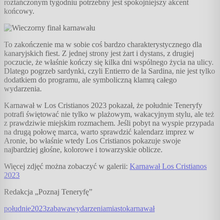
roztańczonym tygodniu potrzebny jest spokojniejszy akcent
końcowy.
To zakończenie ma w sobie coś bardzo charakterystycznego dla
kanaryjskich fiest. Z jednej strony jest żart i dystans, z drugiej
poczucie, że właśnie kończy się kilka dni wspólnego życia na ulicy.
Dlatego pogrzeb sardynki, czyli Entierro de la Sardina, nie jest tylko
dodatkiem do programu, ale symboliczną klamrą całego
wydarzenia.
Karnawał w Los Cristianos 2023 pokazał, że południe Teneryfy
potrafi świętować nie tylko w plażowym, wakacyjnym stylu, ale też
z prawdziwie miejskim rozmachem. Jeśli pobyt na wyspie przypada
na drugą połowę marca, warto sprawdzić kalendarz imprez w
Aronie, bo właśnie wtedy Los Cristianos pokazuje swoje
najbardziej głośne, kolorowe i towarzyskie oblicze.
Więcej zdjęć można zobaczyć w galerii:
Karnawał Los Cristianos
2023
Redakcja „Poznaj Teneryfę”
południe
2023
zabawa
wydarzenia
miasto
karnawał