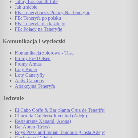
Johny Locksmith Life
Jak u siebie
FB: Teneryfiarze. Polacy Na Teneryfie
FB: Teneryfa po polsku
FB: Teneryfa dla każdego
FB: Polacy na Teneryfie
Komunikacja i wycieczki
Komunikacja zbiorowa - Titsa
Promy Fred Olsen
Promy Armas
Loty Binter
Loty Canaryfly
Activ Canarias
Atrakcyjna Teneryfa
Jedzenie
El Cabo Coffe & Bar (Santa Cruz de Tenerife)
Churreria Cafetería Juventud (Adeje)
Restaurante Xanadú (Arona)
Bar Abreu (Erjos)
Roys Pizza and Indian Tandoori (Costa Adeje)
Gocharepa (Adeje)