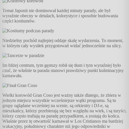
Temat Japonii nie dominował każdej minuty parady, ale był
wyraźnie obecny w detalach, kolorystyce i sposobie budowania
części kostiumów.
Niedzielny pochód najlepiej oddaje skalę wydarzenia. To moment,
w którym cały wysiłek przygotowań widać jednocześnie na ulicy.
Im bliżej centrum, tym gęstszy robił się tłum i tym wyraźniej było
czuć, że właśnie ta parada stanowi prawdziwy punkt kulminacyjny
karnawału.
Wielki korowód Gran Coso jest ważny także dlatego, że zbiera w
jednym miejscu wszystkie wcześniejsze wątki programu. Są tu
grupy oglądane wcześniej na scenie, są orkiestry i DJ-e, są
mieszkańcy, którzy przebierają się bez względu na wiek, i są turyści,
którzy często trafiają na paradę przypadkiem, a zostają do końca.
Właśnie przez tę otwartość karnawał w Los Cristianos ma bardziej
wakacyjny, południowy charakter niż jego odpowiedniki w