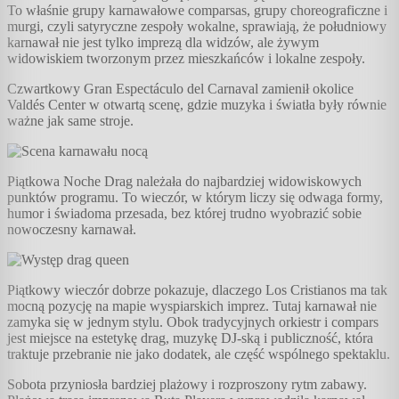
To właśnie grupy karnawałowe comparsas, grupy choreograficzne i
murgi, czyli satyryczne zespoły wokalne, sprawiają, że południowy
karnawał nie jest tylko imprezą dla widzów, ale żywym
widowiskiem tworzonym przez mieszkańców i lokalne zespoły.
Czwartkowy Gran Espectáculo del Carnaval zamienił okolice
Valdés Center w otwartą scenę, gdzie muzyka i światła były równie
ważne jak same stroje.
Piątkowa Noche Drag należała do najbardziej widowiskowych
punktów programu. To wieczór, w którym liczy się odwaga formy,
humor i świadoma przesada, bez której trudno wyobrazić sobie
nowoczesny karnawał.
Piątkowy wieczór dobrze pokazuje, dlaczego Los Cristianos ma tak
mocną pozycję na mapie wyspiarskich imprez. Tutaj karnawał nie
zamyka się w jednym stylu. Obok tradycyjnych orkiestr i compars
jest miejsce na estetykę drag, muzykę DJ-ską i publiczność, która
traktuje przebranie nie jako dodatek, ale część wspólnego spektaklu.
Sobota przyniosła bardziej plażowy i rozproszony rytm zabawy.