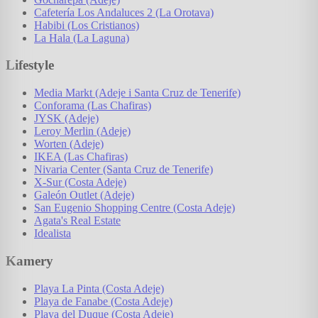
Cafetería Los Andaluces 2 (La Orotava)
Habibi (Los Cristianos)
La Hala (La Laguna)
Lifestyle
Media Markt (Adeje i Santa Cruz de Tenerife)
Conforama (Las Chafiras)
JYSK (Adeje)
Leroy Merlin (Adeje)
Worten (Adeje)
IKEA (Las Chafiras)
Nivaria Center (Santa Cruz de Tenerife)
X-Sur (Costa Adeje)
Galeón Outlet (Adeje)
San Eugenio Shopping Centre (Costa Adeje)
Agata's Real Estate
Idealista
Kamery
Playa La Pinta (Costa Adeje)
Playa de Fanabe (Costa Adeje)
Playa del Duque (Costa Adeje)