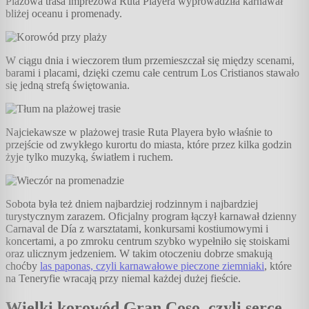
Plażowa trasa imprezowa Ruta Playera wyprowadziła karnawał
bliżej oceanu i promenady.
W ciągu dnia i wieczorem tłum przemieszczał się między scenami,
barami i placami, dzięki czemu całe centrum Los Cristianos stawało
się jedną strefą świętowania.
Najciekawsze w plażowej trasie Ruta Playera było właśnie to
przejście od zwykłego kurortu do miasta, które przez kilka godzin
żyje tylko muzyką, światłem i ruchem.
Sobota była też dniem najbardziej rodzinnym i najbardziej
turystycznym zarazem. Oficjalny program łączył karnawał dzienny
Carnaval de Día z warsztatami, konkursami kostiumowymi i
koncertami, a po zmroku centrum szybko wypełniło się stoiskami
oraz ulicznym jedzeniem. W takim otoczeniu dobrze smakują
choćby
las paponas, czyli karnawałowe pieczone ziemniaki
, które
na Teneryfie wracają przy niemal każdej dużej fieście.
Wielki korowód Gran Coso, czyli serce