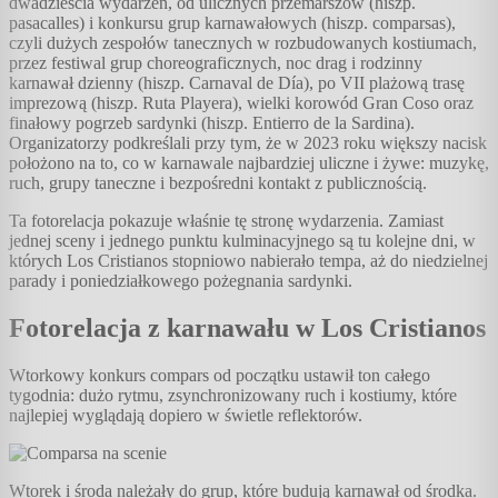
dwadzieścia wydarzeń, od ulicznych przemarszów (hiszp.
pasacalles) i konkursu grup karnawałowych (hiszp. comparsas),
czyli dużych zespołów tanecznych w rozbudowanych kostiumach,
przez festiwal grup choreograficznych, noc drag i rodzinny
karnawał dzienny (hiszp. Carnaval de Día), po VII plażową trasę
imprezową (hiszp. Ruta Playera), wielki korowód Gran Coso oraz
finałowy pogrzeb sardynki (hiszp. Entierro de la Sardina).
Organizatorzy podkreślali przy tym, że w 2023 roku większy nacisk
położono na to, co w karnawale najbardziej uliczne i żywe: muzykę,
ruch, grupy taneczne i bezpośredni kontakt z publicznością.
Ta fotorelacja pokazuje właśnie tę stronę wydarzenia. Zamiast
jednej sceny i jednego punktu kulminacyjnego są tu kolejne dni, w
których Los Cristianos stopniowo nabierało tempa, aż do niedzielnej
parady i poniedziałkowego pożegnania sardynki.
Fotorelacja z karnawału w Los Cristianos
Wtorkowy konkurs compars od początku ustawił ton całego
tygodnia: dużo rytmu, zsynchronizowany ruch i kostiumy, które
najlepiej wyglądają dopiero w świetle reflektorów.
Wtorek i środa należały do grup, które budują karnawał od środka.