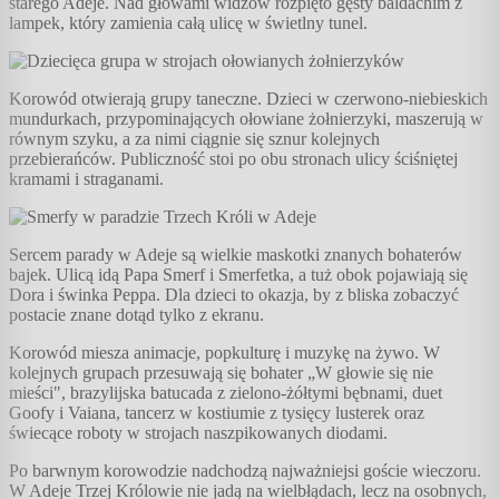
starego Adeje. Nad głowami widzów rozpięto gęsty baldachim z
lampek, który zamienia całą ulicę w świetlny tunel.
Korowód otwierają grupy taneczne. Dzieci w czerwono-niebieskich
mundurkach, przypominających ołowiane żołnierzyki, maszerują w
równym szyku, a za nimi ciągnie się sznur kolejnych
przebierańców. Publiczność stoi po obu stronach ulicy ściśniętej
kramami i straganami.
Sercem parady w Adeje są wielkie maskotki znanych bohaterów
bajek. Ulicą idą Papa Smerf i Smerfetka, a tuż obok pojawiają się
Dora i świnka Peppa. Dla dzieci to okazja, by z bliska zobaczyć
postacie znane dotąd tylko z ekranu.
Korowód miesza animacje, popkulturę i muzykę na żywo. W
kolejnych grupach przesuwają się bohater „W głowie się nie
mieści", brazylijska batucada z zielono-żółtymi bębnami, duet
Goofy i Vaiana, tancerz w kostiumie z tysięcy lusterek oraz
świecące roboty w strojach naszpikowanych diodami.
Po barwnym korowodzie nadchodzą najważniejsi goście wieczoru.
W Adeje Trzej Królowie nie jadą na wielbłądach, lecz na osobnych,