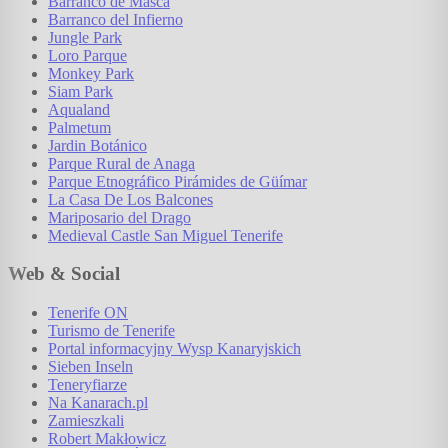
Barranco de Masca
Barranco del Infierno
Jungle Park
Loro Parque
Monkey Park
Siam Park
Aqualand
Palmetum
Jardin Botánico
Parque Rural de Anaga
Parque Etnográfico Pirámides de Güímar
La Casa De Los Balcones
Mariposario del Drago
Medieval Castle San Miguel Tenerife
Web & Social
Tenerife ON
Turismo de Tenerife
Portal informacyjny Wysp Kanaryjskich
Sieben Inseln
Teneryfiarze
Na Kanarach.pl
Zamieszkali
Robert Makłowicz