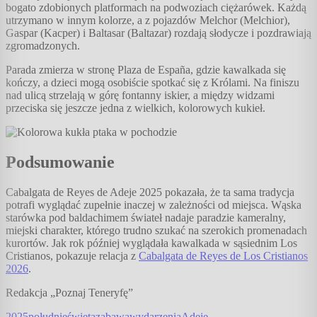
bogato zdobionych platformach na podwoziach ciężarówek. Każdą
utrzymano w innym kolorze, a z pojazdów Melchor (Melchior),
Gaspar (Kacper) i Baltasar (Baltazar) rozdają słodycze i pozdrawiają
zgromadzonych.
Parada zmierza w stronę Plaza de España, gdzie kawalkada się
kończy, a dzieci mogą osobiście spotkać się z Królami. Na finiszu
nad ulicą strzelają w górę fontanny iskier, a między widzami
przeciska się jeszcze jedna z wielkich, kolorowych kukieł.
Podsumowanie
Cabalgata de Reyes de Adeje 2025 pokazała, że ta sama tradycja
potrafi wyglądać zupełnie inaczej w zależności od miejsca. Wąska
starówka pod baldachimem świateł nadaje paradzie kameralny,
miejski charakter, którego trudno szukać na szerokich promenadach
kurortów. Jak rok później wyglądała kawalkada w sąsiednim Los
Cristianos, pokazuje relacja z
Cabalgata de Reyes de Los Cristianos
2026
.
Redakcja „Poznaj Teneryfę”
2025
południe
święta
zabawa
wydarzenia
Adeje