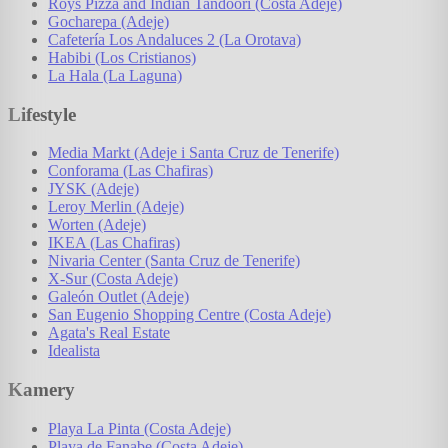
Roys Pizza and Indian Tandoori (Costa Adeje)
Gocharepa (Adeje)
Cafetería Los Andaluces 2 (La Orotava)
Habibi (Los Cristianos)
La Hala (La Laguna)
Lifestyle
Media Markt (Adeje i Santa Cruz de Tenerife)
Conforama (Las Chafiras)
JYSK (Adeje)
Leroy Merlin (Adeje)
Worten (Adeje)
IKEA (Las Chafiras)
Nivaria Center (Santa Cruz de Tenerife)
X-Sur (Costa Adeje)
Galeón Outlet (Adeje)
San Eugenio Shopping Centre (Costa Adeje)
Agata's Real Estate
Idealista
Kamery
Playa La Pinta (Costa Adeje)
Playa de Fanabe (Costa Adeje)