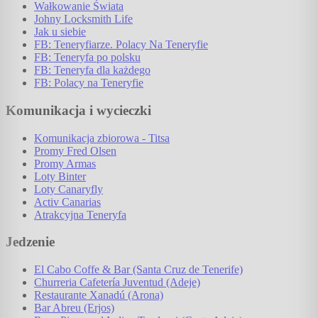
Wałkowanie Świata
Johny Locksmith Life
Jak u siebie
FB: Teneryfiarze. Polacy Na Teneryfie
FB: Teneryfa po polsku
FB: Teneryfa dla każdego
FB: Polacy na Teneryfie
Komunikacja i wycieczki
Komunikacja zbiorowa - Titsa
Promy Fred Olsen
Promy Armas
Loty Binter
Loty Canaryfly
Activ Canarias
Atrakcyjna Teneryfa
Jedzenie
El Cabo Coffe & Bar (Santa Cruz de Tenerife)
Churreria Cafetería Juventud (Adeje)
Restaurante Xanadú (Arona)
Bar Abreu (Erjos)