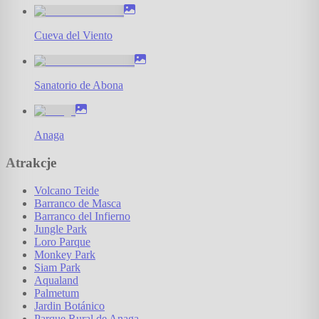
Cueva del Viento
Sanatorio de Abona
Anaga
Atrakcje
Volcano Teide
Barranco de Masca
Barranco del Infierno
Jungle Park
Loro Parque
Monkey Park
Siam Park
Aqualand
Palmetum
Jardin Botánico
Parque Rural de Anaga