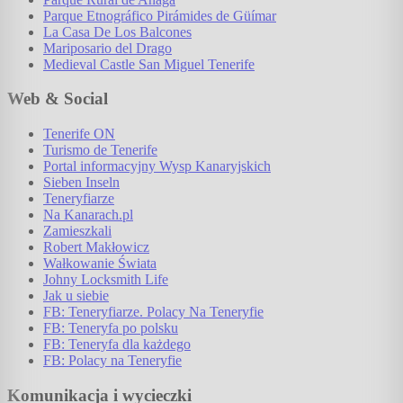
Parque Etnográfico Pirámides de Güímar
La Casa De Los Balcones
Mariposario del Drago
Medieval Castle San Miguel Tenerife
Web & Social
Tenerife ON
Turismo de Tenerife
Portal informacyjny Wysp Kanaryjskich
Sieben Inseln
Teneryfiarze
Na Kanarach.pl
Zamieszkali
Robert Makłowicz
Wałkowanie Świata
Johny Locksmith Life
Jak u siebie
FB: Teneryfiarze. Polacy Na Teneryfie
FB: Teneryfa po polsku
FB: Teneryfa dla każdego
FB: Polacy na Teneryfie
Komunikacja i wycieczki