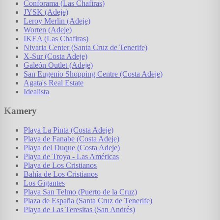
Conforama (Las Chafiras)
JYSK (Adeje)
Leroy Merlin (Adeje)
Worten (Adeje)
IKEA (Las Chafiras)
Nivaria Center (Santa Cruz de Tenerife)
X-Sur (Costa Adeje)
Galeón Outlet (Adeje)
San Eugenio Shopping Centre (Costa Adeje)
Agata's Real Estate
Idealista
Kamery
Playa La Pinta (Costa Adeje)
Playa de Fanabe (Costa Adeje)
Playa del Duque (Costa Adeje)
Playa de Troya - Las Américas
Playa de Los Cristianos
Bahía de Los Cristianos
Los Gigantes
Playa San Telmo (Puerto de la Cruz)
Plaza de España (Santa Cruz de Tenerife)
Playa de Las Teresitas (San Andrés)