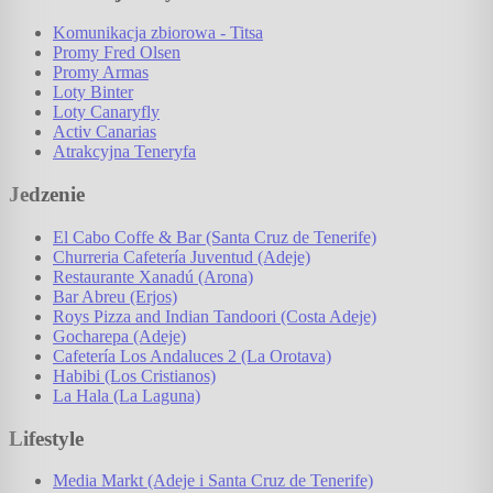
Komunikacja zbiorowa - Titsa
Promy Fred Olsen
Promy Armas
Loty Binter
Loty Canaryfly
Activ Canarias
Atrakcyjna Teneryfa
Jedzenie
El Cabo Coffe & Bar (Santa Cruz de Tenerife)
Churreria Cafetería Juventud (Adeje)
Restaurante Xanadú (Arona)
Bar Abreu (Erjos)
Roys Pizza and Indian Tandoori (Costa Adeje)
Gocharepa (Adeje)
Cafetería Los Andaluces 2 (La Orotava)
Habibi (Los Cristianos)
La Hala (La Laguna)
Lifestyle
Media Markt (Adeje i Santa Cruz de Tenerife)