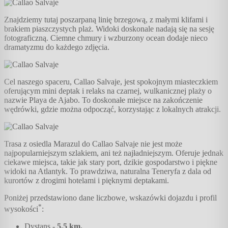
Znajdziemy tutaj poszarpaną linię brzegową, z małymi klifami i
brakiem piaszczystych plaż. Widoki doskonale nadają się na sesję
fotograficzną. Ciemne chmury i wzburzony ocean dodaje nieco
dramatyzmu do każdego zdjęcia.
Cel naszego spaceru, Callao Salvaje, jest spokojnym miasteczkiem
oferującym mini deptak i relaks na czarnej, wulkanicznej plaży o
nazwie Playa de Ajabo. To doskonałe miejsce na zakończenie
wędrówki, gdzie można odpocząć, korzystając z lokalnych atrakcji.
Trasa z osiedla Marazul do Callao Salvaje nie jest może
najpopularniejszym szlakiem, ani też najładniejszym. Oferuje jednak
ciekawe miejsca, takie jak stary port, dzikie gospodarstwo i piękne
widoki na Atlantyk. To prawdziwa, naturalna Teneryfa z dala od
kurortów z drogimi hotelami i pięknymi deptakami.
Poniżej przedstawiono dane liczbowe, wskazówki dojazdu i profil
*
wysokości
:
Dystans -
5.5
km.