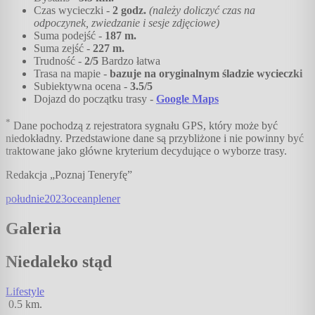
Czas wycieczki -
2
godz.
(należy doliczyć czas na
odpoczynek, zwiedzanie i sesje zdjęciowe)
Suma podejść -
187
m.
Suma zejść -
227
m.
Trudność -
2
/5
Bardzo łatwa
Trasa na mapie -
bazuje na oryginalnym śladzie wycieczki
Subiektywna ocena -
3.5
/5
Dojazd do początku trasy -
Google Maps
*
Dane pochodzą z rejestratora sygnału GPS, który może być
niedokładny. Przedstawione dane są przybliżone i nie powinny być
traktowane jako główne kryterium decydujące o wyborze trasy.
Redakcja „Poznaj Teneryfę”
południe
2023
ocean
plener
Galeria
Niedaleko stąd
Lifestyle
0.5
km.