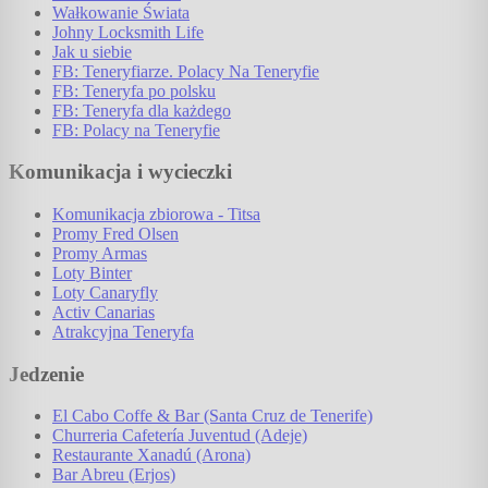
Wałkowanie Świata
Johny Locksmith Life
Jak u siebie
FB: Teneryfiarze. Polacy Na Teneryfie
FB: Teneryfa po polsku
FB: Teneryfa dla każdego
FB: Polacy na Teneryfie
Komunikacja i wycieczki
Komunikacja zbiorowa - Titsa
Promy Fred Olsen
Promy Armas
Loty Binter
Loty Canaryfly
Activ Canarias
Atrakcyjna Teneryfa
Jedzenie
El Cabo Coffe & Bar (Santa Cruz de Tenerife)
Churreria Cafetería Juventud (Adeje)
Restaurante Xanadú (Arona)
Bar Abreu (Erjos)