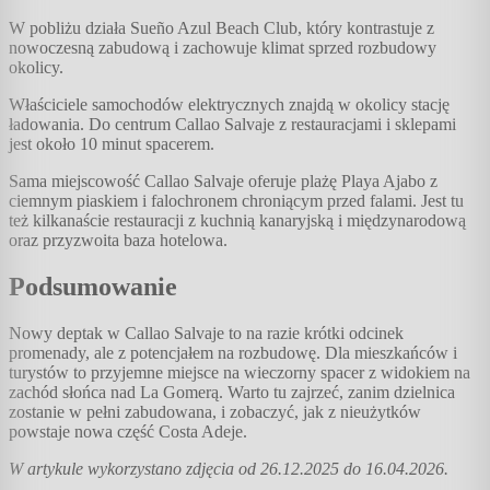
W pobliżu działa Sueño Azul Beach Club, który kontrastuje z
nowoczesną zabudową i zachowuje klimat sprzed rozbudowy
okolicy.
Właściciele samochodów elektrycznych znajdą w okolicy stację
ładowania. Do centrum Callao Salvaje z restauracjami i sklepami
jest około 10 minut spacerem.
Sama miejscowość Callao Salvaje oferuje plażę Playa Ajabo z
ciemnym piaskiem i falochronem chroniącym przed falami. Jest tu
też kilkanaście restauracji z kuchnią kanaryjską i międzynarodową
oraz przyzwoita baza hotelowa.
Podsumowanie
Nowy deptak w Callao Salvaje to na razie krótki odcinek
promenady, ale z potencjałem na rozbudowę. Dla mieszkańców i
turystów to przyjemne miejsce na wieczorny spacer z widokiem na
zachód słońca nad La Gomerą. Warto tu zajrzeć, zanim dzielnica
zostanie w pełni zabudowana, i zobaczyć, jak z nieużytków
powstaje nowa część Costa Adeje.
W artykule wykorzystano zdjęcia od 26.12.2025 do 16.04.2026.