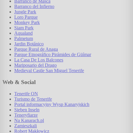
Barranco de Masca
Barranco del Infierno
Jungle Park
Loro Parque
Monkey Park
Siam Park
Aqualand
Palmetum
Jardin Botánico
Parque Rural de Anaga
Parque Etnográfico Pirámides de Güímar
La Casa De Los Balcones
Mariposario del Drago
Medieval Castle San Miguel Tenerife
Web & Social
Tenerife ON
Turismo de Tenerife
Portal informacyjny Wysp Kanaryjskich
Sieben Inseln
Teneryfiarze
Na Kanarach.pl
Zamieszkali
Robert Makłowicz