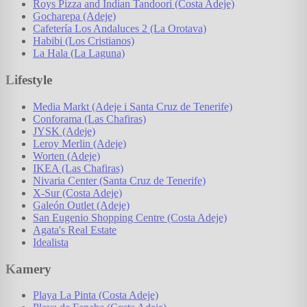
Roys Pizza and Indian Tandoori (Costa Adeje)
Gocharepa (Adeje)
Cafetería Los Andaluces 2 (La Orotava)
Habibi (Los Cristianos)
La Hala (La Laguna)
Lifestyle
Media Markt (Adeje i Santa Cruz de Tenerife)
Conforama (Las Chafiras)
JYSK (Adeje)
Leroy Merlin (Adeje)
Worten (Adeje)
IKEA (Las Chafiras)
Nivaria Center (Santa Cruz de Tenerife)
X-Sur (Costa Adeje)
Galeón Outlet (Adeje)
San Eugenio Shopping Centre (Costa Adeje)
Agata's Real Estate
Idealista
Kamery
Playa La Pinta (Costa Adeje)