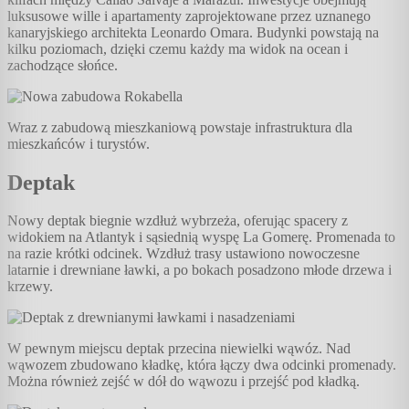
luksusowe wille i apartamenty zaprojektowane przez uznanego
kanaryjskiego architekta Leonardo Omara. Budynki powstają na
kilku poziomach, dzięki czemu każdy ma widok na ocean i
zachodzące słońce.
Wraz z zabudową mieszkaniową powstaje infrastruktura dla
mieszkańców i turystów.
Deptak
Nowy deptak biegnie wzdłuż wybrzeża, oferując spacery z
widokiem na Atlantyk i sąsiednią wyspę La Gomerę. Promenada to
na razie krótki odcinek. Wzdłuż trasy ustawiono nowoczesne
latarnie i drewniane ławki, a po bokach posadzono młode drzewa i
krzewy.
W pewnym miejscu deptak przecina niewielki wąwóz. Nad
wąwozem zbudowano kładkę, która łączy dwa odcinki promenady.
Można również zejść w dół do wąwozu i przejść pod kładką.