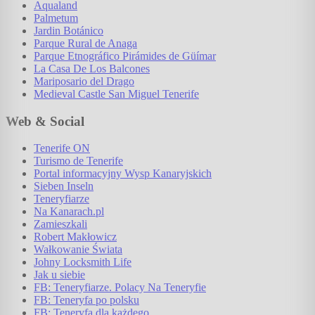
Aqualand
Palmetum
Jardin Botánico
Parque Rural de Anaga
Parque Etnográfico Pirámides de Güímar
La Casa De Los Balcones
Mariposario del Drago
Medieval Castle San Miguel Tenerife
Web & Social
Tenerife ON
Turismo de Tenerife
Portal informacyjny Wysp Kanaryjskich
Sieben Inseln
Teneryfiarze
Na Kanarach.pl
Zamieszkali
Robert Makłowicz
Wałkowanie Świata
Johny Locksmith Life
Jak u siebie
FB: Teneryfiarze. Polacy Na Teneryfie
FB: Teneryfa po polsku
FB: Teneryfa dla każdego