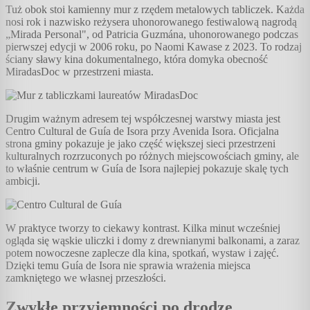
Tuż obok stoi kamienny mur z rzędem metalowych tabliczek. Każda
nosi rok i nazwisko reżysera uhonorowanego festiwalową nagrodą
„Mirada Personal", od Patricia Guzmána, uhonorowanego podczas
pierwszej edycji w 2006 roku, po Naomi Kawase z 2023. To rodzaj
ściany sławy kina dokumentalnego, która domyka obecność
MiradasDoc w przestrzeni miasta.
Drugim ważnym adresem tej współczesnej warstwy miasta jest
Centro Cultural de Guía de Isora przy Avenida Isora. Oficjalna
strona gminy pokazuje je jako część większej sieci przestrzeni
kulturalnych rozrzuconych po różnych miejscowościach gminy, ale
to właśnie centrum w Guía de Isora najlepiej pokazuje skalę tych
ambicji.
W praktyce tworzy to ciekawy kontrast. Kilka minut wcześniej
ogląda się wąskie uliczki i domy z drewnianymi balkonami, a zaraz
potem nowoczesne zaplecze dla kina, spotkań, wystaw i zajęć.
Dzięki temu Guía de Isora nie sprawia wrażenia miejsca
zamkniętego we własnej przeszłości.
Zwykłe przyjemności po drodze