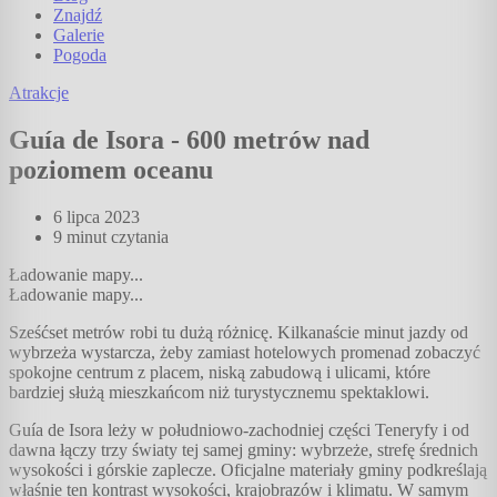
Znajdź
Galerie
Pogoda
Atrakcje
Guía de Isora - 600 metrów nad
poziomem oceanu
6 lipca 2023
9 minut
czytania
Ładowanie mapy...
Ładowanie mapy...
Sześćset metrów robi tu dużą różnicę. Kilkanaście minut jazdy od
wybrzeża wystarcza, żeby zamiast hotelowych promenad zobaczyć
spokojne centrum z placem, niską zabudową i ulicami, które
bardziej służą mieszkańcom niż turystycznemu spektaklowi.
Guía de Isora leży w południowo-zachodniej części Teneryfy i od
dawna łączy trzy światy tej samej gminy: wybrzeże, strefę średnich
wysokości i górskie zaplecze. Oficjalne materiały gminy podkreślają
właśnie ten kontrast wysokości, krajobrazów i klimatu. W samym