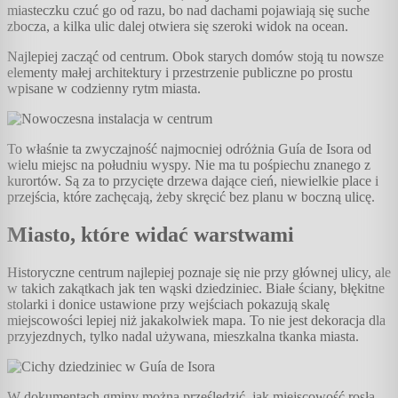
miasteczku czuć go od razu, bo nad dachami pojawiają się suche
zbocza, a kilka ulic dalej otwiera się szeroki widok na ocean.
Najlepiej zacząć od centrum. Obok starych domów stoją tu nowsze
elementy małej architektury i przestrzenie publiczne po prostu
wpisane w codzienny rytm miasta.
To właśnie ta zwyczajność najmocniej odróżnia Guía de Isora od
wielu miejsc na południu wyspy. Nie ma tu pośpiechu znanego z
kurortów. Są za to przycięte drzewa dające cień, niewielkie place i
przejścia, które zachęcają, żeby skręcić bez planu w boczną ulicę.
Miasto, które widać warstwami
Historyczne centrum najlepiej poznaje się nie przy głównej ulicy, ale
w takich zakątkach jak ten wąski dziedziniec. Białe ściany, błękitne
stolarki i donice ustawione przy wejściach pokazują skalę
miejscowości lepiej niż jakakolwiek mapa. To nie jest dekoracja dla
przyjezdnych, tylko nadal używana, mieszkalna tkanka miasta.
W dokumentach gminy można prześledzić, jak miejscowość rosła