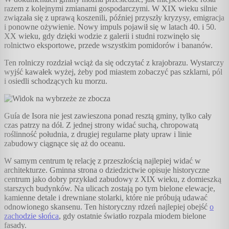
razem z kolejnymi zmianami gospodarczymi. W XIX wieku silnie
związała się z uprawą koszenili, później przyszły kryzysy, emigracja
i ponowne ożywienie. Nowy impuls pojawił się w latach 40. i 50.
XX wieku, gdy dzięki wodzie z galerii i studni rozwinęło się
rolnictwo eksportowe, przede wszystkim pomidorów i bananów.
Ten rolniczy rozdział wciąż da się odczytać z krajobrazu. Wystarczy
wyjść kawałek wyżej, żeby pod miastem zobaczyć pas szklarni, pól
i osiedli schodzących ku morzu.
Guía de Isora nie jest zawieszona ponad resztą gminy, tylko cały
czas patrzy na dół. Z jednej strony widać suchą, chropowatą
roślinność południa, z drugiej regularne płaty upraw i linie
zabudowy ciągnące się aż do oceanu.
W samym centrum tę relację z przeszłością najlepiej widać w
architekturze. Gminna strona o dziedzictwie opisuje historyczne
centrum jako dobry przykład zabudowy z XIX wieku, z domieszką
starszych budynków. Na ulicach zostają po tym bielone elewacje,
kamienne detale i drewniane stolarki, które nie próbują udawać
odnowionego skansenu. Ten historyczny rdzeń najlepiej obejść
o
zachodzie słońca
, gdy ostatnie światło rozpala miodem bielone
fasady.