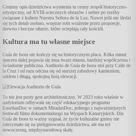
Gminny opis dziedzictwa wymienia tu cenny zespół historyczno-
artystyczny, od XVIII-wiecznych obrazów i sreber po rzeźby
związane z kultem Nuestra Señora de la Luz. Nawet jeśli nie śledzi
się tych detali osobno, wnętrze robi wrażenie przez proporcje,
drewno i boczne ołtarze, które ocieplają cały kościół.
Kultura ma tu własne miejsce
Guía de Isora nie kończy się na historycznym placu. Kilka minut
spaceru dalej pojawia się inna twarz miasta, bardziej współczesna i
świadomie publiczna. Auditorio de Guía de Isora stoi przy Calle de
la Cruz i od razu odcina się od starszej zabudowy kamieniem,
szkłem i długą, spokojną linią elewacji.
To nie jest pusty gest architektoniczny. W 2023 roku właśnie w
audytorium odbywała się część edukacyjnego programu
EnseñanDoc w ramach MiradasDoc, jednego z najważniejszych
festiwali filmu dokumentalnego na Wyspach Kanaryjskich. Dla
Guía de Isora to ważny sygnał, że życie kulturalne gminy nie
zatrzymało się na pielęgnowaniu dziedzictwa, ale ma też
nowoczesną, międzynarodową skalę.