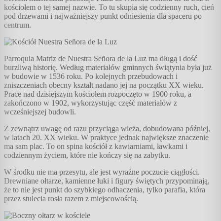
kościołem o tej samej nazwie. To tu skupia się codzienny ruch, cień
pod drzewami i najważniejszy punkt odniesienia dla spaceru po
centrum.
Parroquia Matriz de Nuestra Señora de la Luz ma długą i dość
burzliwą historię. Według materiałów gminnych świątynia była już
w budowie w 1536 roku. Po kolejnych przebudowach i
zniszczeniach obecny kształt nadano jej na początku XX wieku.
Prace nad dzisiejszym kościołem rozpoczęto w 1900 roku, a
zakończono w 1902, wykorzystując część materiałów z
wcześniejszej budowli.
Z zewnątrz uwagę od razu przyciąga wieża, dobudowana później,
w latach 20. XX wieku. W praktyce jednak największe znaczenie
ma sam plac. To on spina kościół z kawiarniami, ławkami i
codziennym życiem, które nie kończy się na zabytku.
W środku nie ma przesytu, ale jest wyraźne poczucie ciągłości.
Drewniane ołtarze, kamienne łuki i figury świętych przypominają,
że to nie jest punkt do szybkiego odhaczenia, tylko parafia, która
przez stulecia rosła razem z miejscowością.