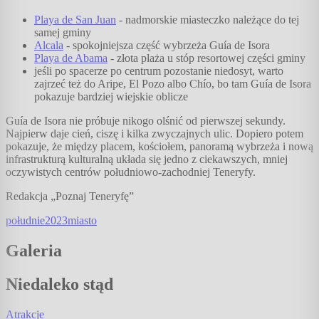
Playa de San Juan
- nadmorskie miasteczko należące do tej
samej gminy
Alcala
- spokojniejsza część wybrzeża Guía de Isora
Playa de Abama
- złota plaża u stóp resortowej części gminy
jeśli po spacerze po centrum pozostanie niedosyt, warto
zajrzeć też do Aripe, El Pozo albo Chío, bo tam Guía de Isora
pokazuje bardziej wiejskie oblicze
Guía de Isora nie próbuje nikogo olśnić od pierwszej sekundy.
Najpierw daje cień, ciszę i kilka zwyczajnych ulic. Dopiero potem
pokazuje, że między placem, kościołem, panoramą wybrzeża i nową
infrastrukturą kulturalną układa się jedno z ciekawszych, mniej
oczywistych centrów południowo-zachodniej Teneryfy.
Redakcja „Poznaj Teneryfę”
południe
2023
miasto
Galeria
Niedaleko stąd
Atrakcje