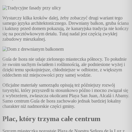
Wystarczy kilka kroków dalej, żeby zobaczyć drugi wariant tego
samego języka architektonicznego. Drewniany balkon, gruba ściana
i kaktusy przed domem pokazują, że kanaryjska tradycja nie kończy
się na pocztówkowym detalu. Tutaj nadal jest częścią zwykłej
zabudowy mieszkalnej.
Guía de Isora nie udaje zielonego miasteczka północy. To południe
ze swoim suchym światłem i roślinnością, ale podniesione wyżej i
dzięki temu spokojniejsze, chłodniejsze w odbiorze, z większym
oddechem niż miejscowości przy samej wodzie.
Oficjalne materiały samorządu opisują też późniejszy rozwój
turystyki, który przyszedł tu stosunkowo późno i mocno związał się
z wybrzeżem, zwłaszcza okolicami Playa San Juan, Alcalá i Abamy.
Samo centrum Guía de Isora zachowało jednak bardziej lokalny
charakter niż nadmorskie części gminy.
Plac, który trzyma całe centrum
Sercem miasteczka pozostaje Plaza de Nuestra Señora de la Luz z