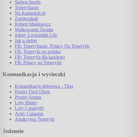
Sieben Inseln
Teneryfiarze
Na Kanarach.pl
Zamieszkali
Robert Makłowicz
Wałkowanie Świata
Johny Locksmith Life
Jak u siebie
FB: Teneryfiarze. Polacy Na Teneryfie
FB: Teneryfa po polsku
FB: Teneryfa dla każdego
FB: Polacy na Teneryfie
Komunikacja i wycieczki
Komunikacja zbiorowa - Titsa
Promy Fred Olsen
Promy Armas
Loty Binter
Loty Canaryfly
Activ Canarias
Atrakcyjna Teneryfa
Jedzenie