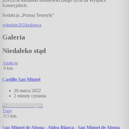
przeżycia namiastki średniowiecznego życia na Wyspach
Kanaryjskich.
Redakcja „Poznaj Teneryfę”
południe
2024
zabawa
Galeria
Niedaleko stąd
Atrakcje
0
km.
Castillo San Miguel
20 marca 2022
2 minuty
czytania
Trasy
0.5
km.
San Miguel de Abona - Aldea Blanca - San Miguel de Abona