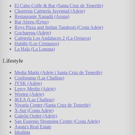
El Cabo Coffe & Bar (Santa Cruz de Tenerife)
Churreria Cafetería Juventud (Adeje)
Restaurante Xanadú (Arona)
Bar Abreu (Erjos)
Roys Pizza and Indian Tandoori (Costa Adeje)
Gocharepa (Adeje)
Cafetería Los Andaluces 2 (La Orotava)
Habibi (Los Cristianos)
La Hala (La Laguna)
Lifestyle
Media Markt (Adeje i Santa Cruz de Tenerife)
Conforama (Las Chafiras)
JYSK (Adeje)
Leroy Merlin (Adeje)
Worten (Adeje)
IKEA (Las Chafiras)
Nivaria Center (Santa Cruz de Tenerife)
X-Sur (Costa Adeje)
Galeón Outlet (Adeje)
San Eugenio Shopping Centre (Costa Adeje)
Agata's Real Estate
Idealista