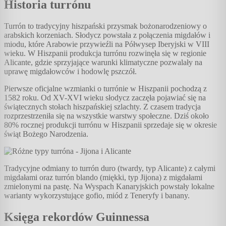
Historia turrónu
Turrón to tradycyjny hiszpański przysmak bożonarodzeniowy o
arabskich korzeniach. Słodycz powstała z połączenia migdałów i
miodu, które Arabowie przywieźli na Półwysep Iberyjski w VIII
wieku. W Hiszpanii produkcja turrónu rozwinęła się w regionie
Alicante, gdzie sprzyjające warunki klimatyczne pozwalały na
uprawę migdałowców i hodowlę pszczół.
Pierwsze oficjalne wzmianki o turrónie w Hiszpanii pochodzą z
1582 roku. Od XV-XVI wieku słodycz zaczęła pojawiać się na
świątecznych stołach hiszpańskiej szlachty. Z czasem tradycja
rozprzestrzeniła się na wszystkie warstwy społeczne. Dziś około
80% rocznej produkcji turrónu w Hiszpanii sprzedaje się w okresie
świąt Bożego Narodzenia.
Tradycyjne odmiany to turrón duro (twardy, typ Alicante) z całymi
migdałami oraz turrón blando (miękki, typ Jijona) z migdałami
zmielonymi na pastę. Na Wyspach Kanaryjskich powstały lokalne
warianty wykorzystujące gofio, miód z Teneryfy i banany.
Księga rekordów Guinnessa