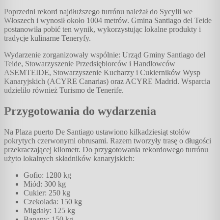
Poprzedni rekord najdłuższego turrónu należał do Sycylii we
Włoszech i wynosił około 1004 metrów. Gmina Santiago del Teide
postanowiła pobić ten wynik, wykorzystując lokalne produkty i
tradycje kulinarne Teneryfy.
Wydarzenie zorganizowały wspólnie: Urząd Gminy Santiago del
Teide, Stowarzyszenie Przedsiębiorców i Handlowców
ASEMTEIDE, Stowarzyszenie Kucharzy i Cukierników Wysp
Kanaryjskich (ACYRE Canarias) oraz ACYRE Madrid. Wsparcia
udzieliło również Turismo de Tenerife.
Przygotowania do wydarzenia
Na Plaza puerto De Santiago ustawiono kilkadziesiąt stołów
pokrytych czerwonymi obrusami. Razem tworzyły trasę o długości
przekraczającej kilometr. Do przygotowania rekordowego turrónu
użyto lokalnych składników kanaryjskich:
Gofio: 1280 kg
Miód: 300 kg
Cukier: 250 kg
Czekolada: 150 kg
Migdały: 125 kg
Banany: 150 kg