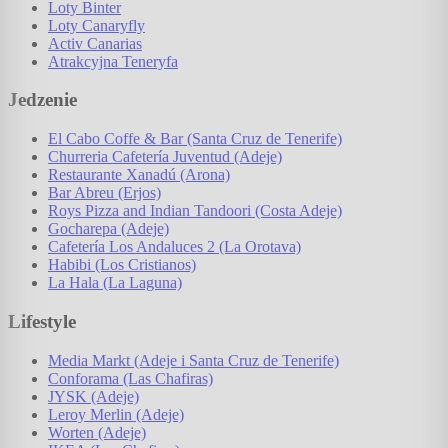
Loty Binter
Loty Canaryfly
Activ Canarias
Atrakcyjna Teneryfa
Jedzenie
El Cabo Coffe & Bar (Santa Cruz de Tenerife)
Churreria Cafetería Juventud (Adeje)
Restaurante Xanadú (Arona)
Bar Abreu (Erjos)
Roys Pizza and Indian Tandoori (Costa Adeje)
Gocharepa (Adeje)
Cafetería Los Andaluces 2 (La Orotava)
Habibi (Los Cristianos)
La Hala (La Laguna)
Lifestyle
Media Markt (Adeje i Santa Cruz de Tenerife)
Conforama (Las Chafiras)
JYSK (Adeje)
Leroy Merlin (Adeje)
Worten (Adeje)