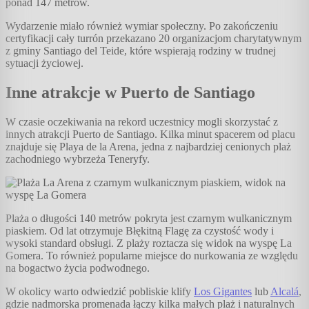
ponad 147 metrów.
Wydarzenie miało również wymiar społeczny. Po zakończeniu
certyfikacji cały turrón przekazano 20 organizacjom charytatywnym
z gminy Santiago del Teide, które wspierają rodziny w trudnej
sytuacji życiowej.
Inne atrakcje w Puerto de Santiago
W czasie oczekiwania na rekord uczestnicy mogli skorzystać z
innych atrakcji Puerto de Santiago. Kilka minut spacerem od placu
znajduje się Playa de la Arena, jedna z najbardziej cenionych plaż
zachodniego wybrzeża Teneryfy.
Plaża o długości 140 metrów pokryta jest czarnym wulkanicznym
piaskiem. Od lat otrzymuje Błękitną Flagę za czystość wody i
wysoki standard obsługi. Z plaży roztacza się widok na wyspę La
Gomera. To również popularne miejsce do nurkowania ze względu
na bogactwo życia podwodnego.
W okolicy warto odwiedzić pobliskie klify
Los Gigantes
lub
Alcalá
,
gdzie nadmorska promenada łączy kilka małych plaż i naturalnych