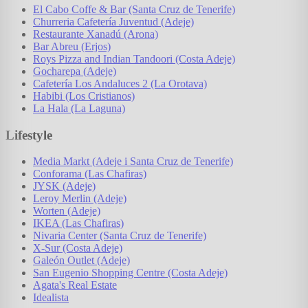
El Cabo Coffe & Bar (Santa Cruz de Tenerife)
Churreria Cafetería Juventud (Adeje)
Restaurante Xanadú (Arona)
Bar Abreu (Erjos)
Roys Pizza and Indian Tandoori (Costa Adeje)
Gocharepa (Adeje)
Cafetería Los Andaluces 2 (La Orotava)
Habibi (Los Cristianos)
La Hala (La Laguna)
Lifestyle
Media Markt (Adeje i Santa Cruz de Tenerife)
Conforama (Las Chafiras)
JYSK (Adeje)
Leroy Merlin (Adeje)
Worten (Adeje)
IKEA (Las Chafiras)
Nivaria Center (Santa Cruz de Tenerife)
X-Sur (Costa Adeje)
Galeón Outlet (Adeje)
San Eugenio Shopping Centre (Costa Adeje)
Agata's Real Estate
Idealista