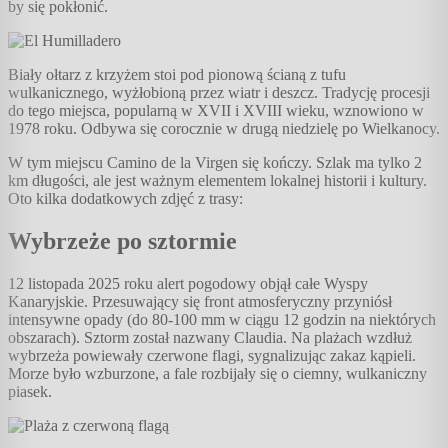
by się pokłonić.
Biały ołtarz z krzyżem stoi pod pionową ścianą z tufu
wulkanicznego, wyżłobioną przez wiatr i deszcz. Tradycję procesji
do tego miejsca, popularną w XVII i XVIII wieku, wznowiono w
1978 roku. Odbywa się corocznie w drugą niedzielę po Wielkanocy.
W tym miejscu Camino de la Virgen się kończy. Szlak ma tylko 2
km długości, ale jest ważnym elementem lokalnej historii i kultury.
Oto kilka dodatkowych zdjęć z trasy:
Wybrzeże po sztormie
12 listopada 2025 roku alert pogodowy objął całe Wyspy
Kanaryjskie. Przesuwający się front atmosferyczny przyniósł
intensywne opady (do 80-100 mm w ciągu 12 godzin na niektórych
obszarach). Sztorm został nazwany Claudia. Na plażach wzdłuż
wybrzeża powiewały czerwone flagi, sygnalizując zakaz kąpieli.
Morze było wzburzone, a fale rozbijały się o ciemny, wulkaniczny
piasek.