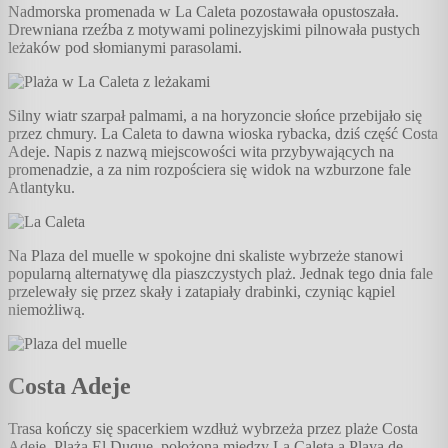
Nadmorska promenada w La Caleta pozostawała opustoszała.
Drewniana rzeźba z motywami polinezyjskimi pilnowała pustych
leżaków pod słomianymi parasolami.
Silny wiatr szarpał palmami, a na horyzoncie słońce przebijało się
przez chmury. La Caleta to dawna wioska rybacka, dziś część Costa
Adeje. Napis z nazwą miejscowości wita przybywających na
promenadzie, a za nim rozpościera się widok na wzburzone fale
Atlantyku.
Na Plaza del muelle w spokojne dni skaliste wybrzeże stanowi
popularną alternatywę dla piaszczystych plaż. Jednak tego dnia fale
przelewały się przez skały i zatapiały drabinki, czyniąc kąpiel
niemożliwą.
Costa Adeje
Trasa kończy się spacerkiem wzdłuż wybrzeża przez plaże Costa
Adeje. Plaża El Duque, położona między La Caletą a Playa de