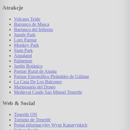
Atrakcje
Volcano Teide
Barranco de Masca
Barranco del Infierno
Jungle Park
Loro Parque
Monkey Park
Siam Park
Aqualand
Palmetum
Jardin Botánico
Parque Rural de Anaga
Parque Etnográfico Pirámides de Güímar
La Casa De Los Balcones
Mariposario del Drago
Medieval Castle San Miguel Tenerife
Web & Social
Tenerife ON
Turismo de Tenerife
Portal informacyjny Wysp Kanaryjskich