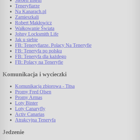
Sieben Inseln
Teneryfiarze
Na Kanarach.pl
Zamieszkali
Robert Makłowicz
Wałkowanie Świata
Johny Locksmith Life
Jak u siebie
FB: Teneryfiarze. Polacy Na Teneryfie
FB: Teneryfa po polsku
FB: Teneryfa dla każdego
FB: Polacy na Teneryfie
Komunikacja i wycieczki
Komunikacja zbiorowa - Titsa
Promy Fred Olsen
Promy Armas
Loty Binter
Loty Canaryfly
Activ Canarias
Atrakcyjna Teneryfa
Jedzenie