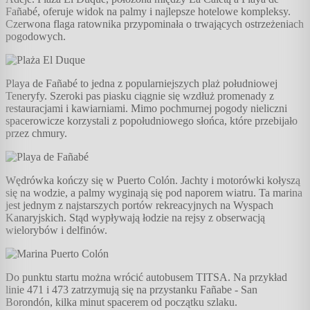
Fañabé, oferuje widok na palmy i najlepsze hotelowe kompleksy.
Czerwona flaga ratownika przypominała o trwających ostrzeżeniach
pogodowych.
Playa de Fañabé to jedna z popularniejszych plaż południowej
Teneryfy. Szeroki pas piasku ciągnie się wzdłuż promenady z
restauracjami i kawiarniami. Mimo pochmurnej pogody nieliczni
spacerowicze korzystali z popołudniowego słońca, które przebijało
przez chmury.
Wędrówka kończy się w Puerto Colón. Jachty i motorówki kołyszą
się na wodzie, a palmy wyginają się pod naporem wiatru. Ta marina
jest jednym z najstarszych portów rekreacyjnych na Wyspach
Kanaryjskich. Stąd wypływają łodzie na rejsy z obserwacją
wielorybów i delfinów.
Do punktu startu można wrócić autobusem TITSA. Na przykład
linie 471 i 473 zatrzymują się na przystanku Fañabe - San
Borondón, kilka minut spacerem od początku szlaku.