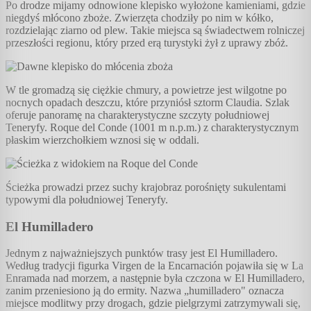
Po drodze mijamy odnowione klepisko wyłożone kamieniami, gdzie
niegdyś młócono zboże. Zwierzęta chodziły po nim w kółko,
rozdzielając ziarno od plew. Takie miejsca są świadectwem rolniczej
przeszłości regionu, który przed erą turystyki żył z uprawy zbóż.
W tle gromadzą się ciężkie chmury, a powietrze jest wilgotne po
nocnych opadach deszczu, które przyniósł sztorm Claudia. Szlak
oferuje panoramę na charakterystyczne szczyty południowej
Teneryfy. Roque del Conde (1001 m n.p.m.) z charakterystycznym
płaskim wierzchołkiem wznosi się w oddali.
Ścieżka prowadzi przez suchy krajobraz porośnięty sukulentami
typowymi dla południowej Teneryfy.
El Humilladero
Jednym z najważniejszych punktów trasy jest El Humilladero.
Według tradycji figurka Virgen de la Encarnación pojawiła się w La
Enramada nad morzem, a następnie była czczona w El Humilladero,
zanim przeniesiono ją do ermity. Nazwa „humilladero" oznacza
miejsce modlitwy przy drogach, gdzie pielgrzymi zatrzymywali się,