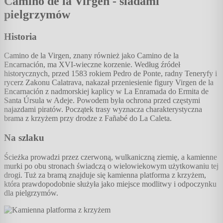
Camino de la Virgen - śladami
pielgrzymów
Historia
Camino de la Virgen, znany również jako Camino de la
Encarnación, ma XVI-wieczne korzenie. Według źródeł
historycznych, przed 1583 rokiem Pedro de Ponte, radny Teneryfy i
rycerz Zakonu Calatrava, nakazał przeniesienie figury Virgen de la
Encarnación z nadmorskiej kaplicy w La Enramada do Ermita de
Santa Úrsula w Adeje. Powodem była ochrona przed częstymi
najazdami piratów. Początek trasy wyznacza charakterystyczna
brama z krzyżem przy drodze z Fañabé do La Caleta.
Na szlaku
Ścieżka prowadzi przez czerwoną, wulkaniczną ziemię, a kamienne
murki po obu stronach świadczą o wielowiekowym użytkowaniu tej
drogi. Tuż za bramą znajduje się kamienna platforma z krzyżem,
która prawdopodobnie służyła jako miejsce modlitwy i odpoczynku
dla pielgrzymów.