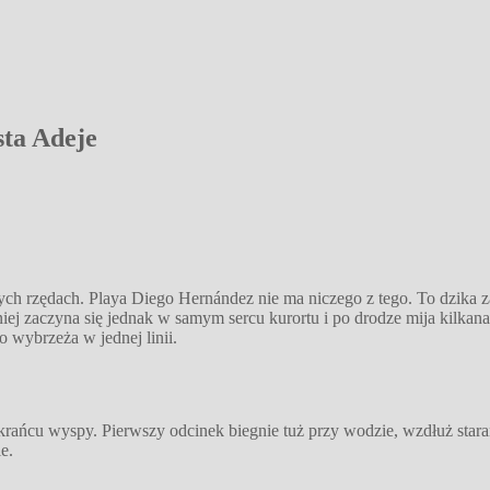
sta Adeje
ch rzędach. Playa Diego Hernández nie ma niczego z tego. To dzika z
niej zaczyna się jednak w samym sercu kurortu i po drodze mija kilk
o wybrzeża w jednej linii.
ańcu wyspy. Pierwszy odcinek biegnie tuż przy wodzie, wzdłuż starann
e.