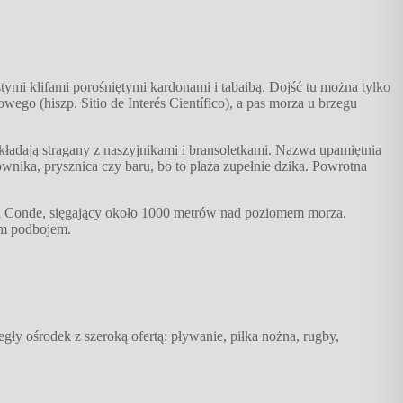
ymi klifami porośniętymi kardonami i tabaibą. Dojść tu można tylko
ego (hiszp. Sitio de Interés Científico), a pas morza u brzegu
ozkładają stragany z naszyjnikami i bransoletkami. Nazwa upamiętnia
ika, prysznica czy baru, bo to plaża zupełnie dzika. Powrotna
del Conde, sięgający około 1000 metrów nad poziomem morza.
im podbojem.
gły ośrodek z szeroką ofertą: pływanie, piłka nożna, rugby,