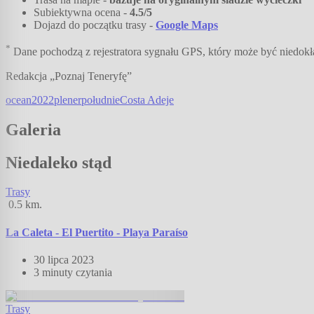
Subiektywna ocena -
4.5
/5
Dojazd do początku trasy -
Google Maps
*
Dane pochodzą z rejestratora sygnału GPS, który może być niedokła
Redakcja „Poznaj Teneryfę”
ocean
2022
plener
południe
Costa Adeje
Galeria
Niedaleko stąd
Trasy
0.5
km.
La Caleta - El Puertito - Playa Paraíso
30 lipca 2023
3 minuty
czytania
Trasy