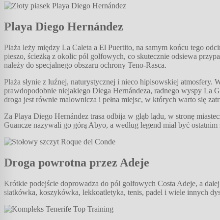
Playa Diego Hernández
Plaża leży między La Caleta a El Puertito, na samym końcu tego odc
pieszo, ścieżką z okolic pól golfowych, co skutecznie odsiewa przyp
należy do specjalnego obszaru ochrony Teno-Rasca.
Plaża słynie z luźnej, naturystycznej i nieco hipisowskiej atmosfery.
prawdopodobnie niejakiego Diega Hernándeza, radnego wyspy La Gome
droga jest równie malownicza i pełna miejsc, w których warto się zat
Za Playa Diego Hernández trasa odbija w głąb lądu, w stronę miast
Guancze nazywali go górą Abyo, a według legend miał być ostatnim 
Droga powrotna przez Adeje
Krótkie podejście doprowadza do pól golfowych Costa Adeje, a dal
siatkówka, koszykówka, lekkoatletyka, tenis, padel i wiele innych dy