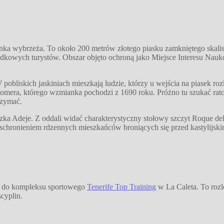
inka wybrzeża. To około 200 metrów złotego piasku zamkniętego skalist
adkowych turystów. Obszar objęto ochroną jako Miejsce Interesu Naukow
 W pobliskich jaskiniach mieszkają ludzie, którzy u wejścia na piasek r
ra, którego wzmianka pochodzi z 1690 roku. Próżno tu szukać ratown
rzymać.
eczka Adeje. Z oddali widać charakterystyczny stołowy szczyt Roque 
schronieniem rdzennych mieszkańców broniących się przed kastylijsk
ej do kompleksu sportowego
Tenerife Top Training
w La Caleta. To rozle
scyplin.