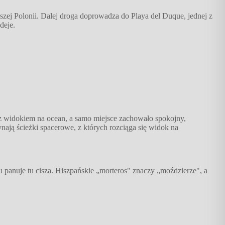
szej Polonii. Dalej droga doprowadza do Playa del Duque, jednej z
deje.
 z widokiem na ocean, a samo miejsce zachowało spokojny,
nają ścieżki spacerowe, z których rozciąga się widok na
u panuje tu cisza. Hiszpańskie „morteros" znaczy „moździerze", a