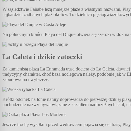
W sąsiedztwie Fañabé leżą mniejsze plaże z własnymi nazwami, Playa
najbardziej zadbanych plaż okolicy. To dzielnica pięciogwiazdkowych 
Na północnym krańcu Playa del Duque otwiera się szeroki widok na o
La Caleta i dzikie zatoczki
Za kamienistą plażą La Enramada trasa dociera do La Caleta, dawnej
tradycyjny charakter, choć baza noclegowa należy, podobnie jak w El
zabudowania i wybrzeże.
Krótki odcinek na łonie natury doprowadza do pierwszej dzikiej plaż
pochodzenie nazwy bywa wiązane z kształtem nadbrzeżnych skał, ch
Jeszcze trochę wysiłku i przed wędrowcem pojawia się cel trasy, Pl