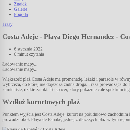
Znajdź
Galerie
Pogoda
Trasy
Costa Adeje - Playa Diego Hernandez - Co
6 stycznia 2022
6 minut
czytania
Ładowanie mapy...
Ładowanie mapy...
Większość plaż Costa Adeje ma promenadę, leżaki i parasole w równy
wybrzeża, do której nie dojeżdża żadna droga. Trasa prowadząca do 
kamieniste, dzikie zatoki. To spacer, który pokazuje całe spektrum teg
Wzdłuż kurortowych plaż
Punktem wyjścia jest Costa Adeje, kurort na południowo-zachodnim kr
prowadzi obok Playa de Fañabé, jednej z dłuższych plaż w tym rejoni