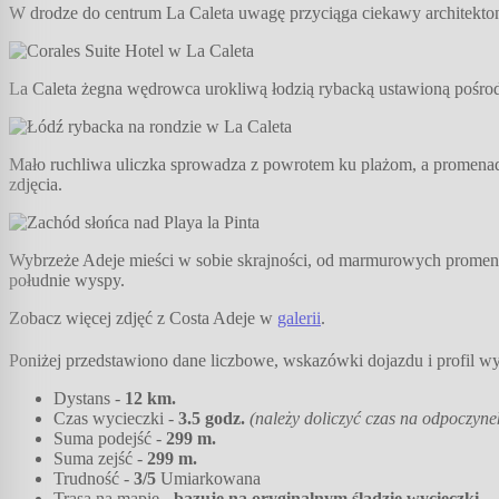
W drodze do centrum La Caleta uwagę przyciąga ciekawy architektoni
La Caleta żegna wędrowca urokliwą łodzią rybacką ustawioną pośro
Mało ruchliwa uliczka sprowadza z powrotem ku plażom, a promenada
zdjęcia.
Wybrzeże Adeje mieści w sobie skrajności, od marmurowych promenad 
południe wyspy.
Zobacz więcej zdjęć z Costa Adeje w
galerii
.
Poniżej przedstawiono dane liczbowe, wskazówki dojazdu i profil w
Dystans -
12
km.
Czas wycieczki -
3.5
godz.
(należy doliczyć czas na odpoczynek
Suma podejść -
299
m.
Suma zejść -
299
m.
Trudność -
3
/5
Umiarkowana
Trasa na mapie -
bazuje na oryginalnym śladzie wycieczki