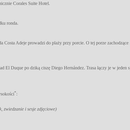
cznie Corales Suite Hotel.
dku ronda.
 Costa Adeje prowadzi do plaży przy porcie. O tej porze zachodzące 
El Duque po dziką ciszę Diego Hernández. Trasa łączy je w jeden spac
*
ysokości
:
, zwiedzanie i sesje zdjęciowe)