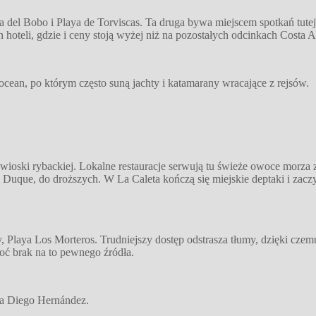
 del Bobo i Playa de Torviscas. Ta druga bywa miejscem spotkań tutej
hoteli, gdzie i ceny stoją wyżej niż na pozostałych odcinkach Costa A
cean, po którym często suną jachty i katamarany wracające z rejsów.
 wioski rybackiej. Lokalne restauracje serwują tu świeże owoce morza
 Duque, do droższych. W La Caleta kończą się miejskie deptaki i zaczy
y, Playa Los Morteros. Trudniejszy dostęp odstrasza tłumy, dzięki czem
oć brak na to pewnego źródła.
aya Diego Hernández.