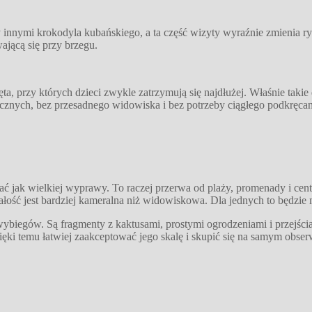
innymi krokodyla kubańskiego, a ta część wizyty wyraźnie zmienia ryt
jącą się przy brzegu.
rzęta, przy których dzieci zwykle zatrzymują się najdłużej. Właśnie ta
cznych, bez przesadnego widowiska i bez potrzeby ciągłego podkręcani
ać jak wielkiej wyprawy. To raczej przerwa od plaży, promenady i cen
całość jest bardziej kameralna niż widowiskowa. Dla jednych to będzie 
wybiegów. Są fragmenty z kaktusami, prostymi ogrodzeniami i przejści
zięki temu łatwiej zaakceptować jego skalę i skupić się na samym obse