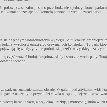
, że połowę czasu zajmuje samo przechodzenie z jednego końca parku n
 ten kontakt pozostaje pod kontrolą personelu i według zasad parku.
piera się na jednym widowiskowym wybiegu. Są tu lemury, drobniejsze
 ludzi z wysokości gałęzi albo drewnianych konstrukcji. To park, któ
pojawiają się wtedy, gdy nie próbuje się przejść wszystkiego za szybko
rą część wrażeń buduje krajobraz, skały i sztuczne wodospady. Tutaj 
udowana sceneria.
że park ma znacznie szerszą obsadę. W galerii pod artykułem widać ta
egach z naczelnymi przychodzi chwila na spokojniejsze obserwowanie wo
ru więcej barw i hałasu, a przy okazji rozbijają monotonię, która w t