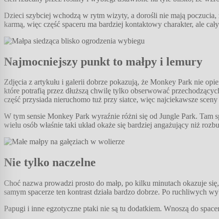
Dzieci szybciej wchodzą w rytm wizyty, a dorośli nie mają poczucia
karmą, więc część spaceru ma bardziej kontaktowy charakter, ale cały
Najmocniejszy punkt to małpy i lemury
Zdjęcia z artykułu i galerii dobrze pokazują, że Monkey Park nie o
które potrafią przez dłuższą chwilę tylko obserwować przechodzących
część przysiada nieruchomo tuż przy siatce, więc najciekawsze sceny 
W tym sensie Monkey Park wyraźnie różni się od Jungle Park. Tam spo
wielu osób właśnie taki układ okaże się bardziej angażujący niż rozb
Nie tylko naczelne
Choć nazwa prowadzi prosto do małp, po kilku minutach okazuje się, 
samym spacerze ten kontrast działa bardzo dobrze. Po ruchliwych wybi
Papugi i inne egzotyczne ptaki nie są tu dodatkiem. Wnoszą do space