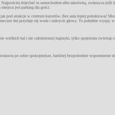
Najprościej dojechać tu samochodem albo taksówką, zwłaszcza jeśli dzi
miejscu jest parking dla gości.
k pod atrakcje w centrum kurortów. Bez auta lepiej potraktować Monk
eczne dni przydaje się woda i nakrycie głowy. To południe wyspy, wię
ie wielkich hal i nie całodziennej logistyki, tylko spojrzenia zwierząt
 zostawia po sobie spokojniejsze, bardziej bezpośrednie wspomnienie n