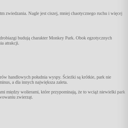
m zwiedzania. Nagle jest ciszej, mniej chaotycznego ruchu i więcej
kie drobiazgi budują charakter Monkey Park. Obok egzotycznych
a atrakcji.
trów handlowych południa wyspy. Ścieżki są krótkie, park nie
minus, a dla innych największa zaleta.
ami między wolierami, które przypominają, że to wciąż niewielki park
rwowaniu zwierząt.