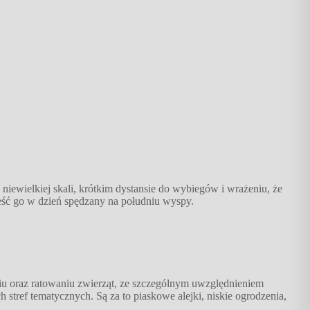
 w niewielkiej skali, krótkim dystansie do wybiegów i wrażeniu, że
pleść go w dzień spędzany na południu wyspy.
iu oraz ratowaniu zwierząt, ze szczególnym uwzględnieniem
 stref tematycznych. Są za to piaskowe alejki, niskie ogrodzenia,