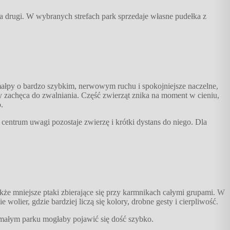
a drugi. W wybranych strefach park sprzedaje własne pudełka z
 małpy o bardzo szybkim, nerwowym ruchu i spokojniejsze naczelne,
ry zachęca do zwalniania. Część zwierząt znika na moment w cieniu,
.
centrum uwagi pozostaje zwierzę i krótki dystans do niego. Dla
kże mniejsze ptaki zbierające się przy karmnikach całymi grupami. W
lier, gdzie bardziej liczą się kolory, drobne gesty i cierpliwość.
ak małym parku mogłaby pojawić się dość szybko.