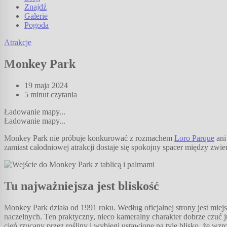
Znajdź
Galerie
Pogoda
Atrakcje
Monkey Park
19 maja 2024
5 minut
czytania
Ładowanie mapy...
Ładowanie mapy...
Monkey Park nie próbuje konkurować z rozmachem
Loro Parque
ani
zamiast całodniowej atrakcji dostaje się spokojny spacer między zwi
Tu najważniejsza jest bliskość
Monkey Park działa od 1991 roku. Według oficjalnej strony jest mi
naczelnych. Ten praktyczny, nieco kameralny charakter dobrze czuć ju
cień rzucany przez rośliny i wybiegi ustawione na tyle blisko, że wzro