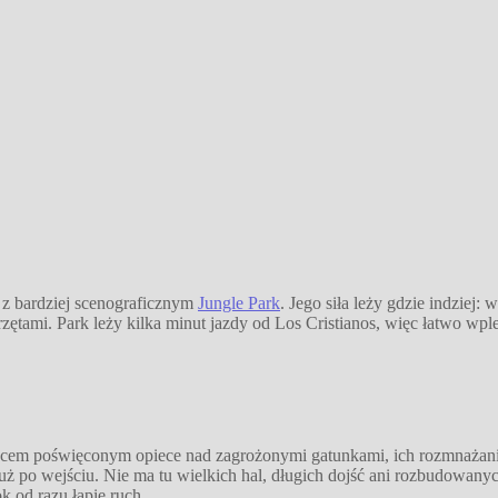
 z bardziej scenograficznym
Jungle Park
. Jego siła leży gdzie indziej:
erzętami. Park leży kilka minut jazdy od Los Cristianos, więc łatwo w
ejscem poświęconym opiece nad zagrożonymi gatunkami, ich rozmnażan
ż po wejściu. Nie ma tu wielkich hal, długich dojść ani rozbudowanych
k od razu łapie ruch.