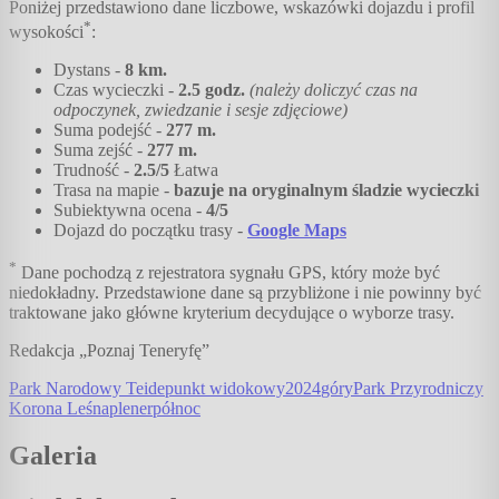
Poniżej przedstawiono dane liczbowe, wskazówki dojazdu i profil
*
wysokości
:
Dystans -
8
km.
Czas wycieczki -
2.5
godz.
(należy doliczyć czas na
odpoczynek, zwiedzanie i sesje zdjęciowe)
Suma podejść -
277
m.
Suma zejść -
277
m.
Trudność -
2.5
/5
Łatwa
Trasa na mapie -
bazuje na oryginalnym śladzie wycieczki
Subiektywna ocena -
4
/5
Dojazd do początku trasy -
Google Maps
*
Dane pochodzą z rejestratora sygnału GPS, który może być
niedokładny. Przedstawione dane są przybliżone i nie powinny być
traktowane jako główne kryterium decydujące o wyborze trasy.
Redakcja „Poznaj Teneryfę”
Park Narodowy Teide
punkt widokowy
2024
góry
Park Przyrodniczy
Korona Leśna
plener
północ
Galeria