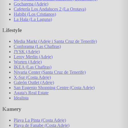
Gocharepa (Adeje)
Cafetería Los Andaluces 2 (La Orotava)
Habibi (Los Cristianos)
La Hala (La Laguna)
Lifestyle
Media Markt (Adeje i Santa Cruz de Tenerife)
Conforama (Las Chafiras)
JYSK (Adeje)
Leroy Merlin (Adeje)
Worten (Adeje)
IKEA (Las Chafiras)
Nivaria Center (Santa Cruz de Tenerife)
X-Sur (Costa Adeje)
Galeón Outlet (Adeje)
San Eugenio Shopping Centre (Costa Adeje)
Agata's Real Estate
Idealista
Kamery
Playa La Pinta (Costa Adeje)
Playa de Fanabe (Costa Adeje)