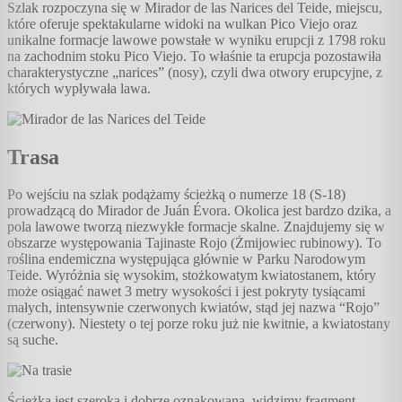
Szlak rozpoczyna się w Mirador de las Narices del Teide, miejscu,
które oferuje spektakularne widoki na wulkan Pico Viejo oraz
unikalne formacje lawowe powstałe w wyniku erupcji z 1798 roku
na zachodnim stoku Pico Viejo. To właśnie ta erupcja pozostawiła
charakterystyczne „narices” (nosy), czyli dwa otwory erupcyjne, z
których wypływała lawa.
Trasa
Po wejściu na szlak podążamy ścieżką o numerze 18 (S-18)
prowadzącą do Mirador de Juán Évora. Okolica jest bardzo dzika, a
pola lawowe tworzą niezwykłe formacje skalne. Znajdujemy się w
obszarze występowania Tajinaste Rojo (Żmijowiec rubinowy). To
roślina endemiczna występująca głównie w Parku Narodowym
Teide. Wyróżnia się wysokim, stożkowatym kwiatostanem, który
może osiągać nawet 3 metry wysokości i jest pokryty tysiącami
małych, intensywnie czerwonych kwiatów, stąd jej nazwa “Rojo”
(czerwony). Niestety o tej porze roku już nie kwitnie, a kwiatostany
są suche.
Ścieżka jest szeroka i dobrze oznakowana, widzimy fragment