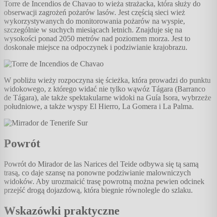
Torre de Incendios de Chavao to wieża strażacka, która służy do
obserwacji zagrożeń pożarów lasów. Jest częścią sieci wież
wykorzystywanych do monitorowania pożarów na wyspie,
szczególnie w suchych miesiącach letnich. Znajduje się na
wysokości ponad 2050 metrów nad poziomem morza. Jest to
doskonałe miejsce na odpoczynek i podziwianie krajobrazu.
W pobliżu wieży rozpoczyna się ścieżka, która prowadzi do punktu
widokowego, z którego widać nie tylko wąwóz Tágara (Barranco
de Tágara), ale także spektakularne widoki na Guía Isora, wybrzeże
południowe, a także wyspy El Hierro, La Gomera i La Palma.
Powrót
Powrót do Mirador de las Narices del Teide odbywa się tą samą
trasą, co daje szansę na ponowne podziwianie malowniczych
widoków. Aby urozmaicić trasę powrotną można pewien odcinek
przejść drogą dojazdową, która biegnie równolegle do szlaku.
Wskazówki praktyczne