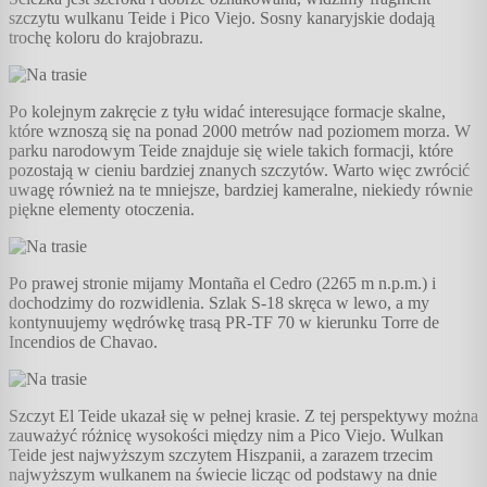
szczytu wulkanu Teide i Pico Viejo. Sosny kanaryjskie dodają
trochę koloru do krajobrazu.
Po kolejnym zakręcie z tyłu widać interesujące formacje skalne,
które wznoszą się na ponad 2000 metrów nad poziomem morza. W
parku narodowym Teide znajduje się wiele takich formacji, które
pozostają w cieniu bardziej znanych szczytów. Warto więc zwrócić
uwagę również na te mniejsze, bardziej kameralne, niekiedy równie
piękne elementy otoczenia.
Po prawej stronie mijamy Montaña el Cedro (2265 m n.p.m.) i
dochodzimy do rozwidlenia. Szlak S-18 skręca w lewo, a my
kontynuujemy wędrówkę trasą PR-TF 70 w kierunku Torre de
Incendios de Chavao.
Szczyt El Teide ukazał się w pełnej krasie. Z tej perspektywy można
zauważyć różnicę wysokości między nim a Pico Viejo. Wulkan
Teide jest najwyższym szczytem Hiszpanii, a zarazem trzecim
najwyższym wulkanem na świecie licząc od podstawy na dnie