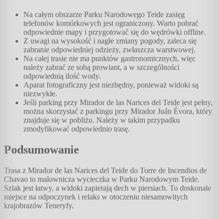
Na całym obszarze Parku Narodowego Teide zasięg
telefonów komórkowych jest ograniczony. Warto pobrać
odpowiednie mapy i przygotować się do wędrówki offline.
Z uwagi na wysokość i nagłe zmiany pogody, zaleca się
zabranie odpowiedniej odzieży, zwłaszcza warstwowej.
Na całej trasie nie ma punktów gastronomicznych, więc
należy zabrać ze sobą prowiant, a w szczególności
odpowiednią ilość wody.
Aparat fotograficzny jest niezbędny, ponieważ widoki są
niezwykłe.
Jeśli parking przy Mirador de las Narices del Teide jest pełny,
można skorzystać z parkingu przy Mirador Juán Évora, który
znajduje się w pobliżu. Należy w takim przypadku
zmodyfikować odpowiednio trasę.
Podsumowanie
Trasa z Mirador de las Narices del Teide do Torre de Incendios de
Chavao to malownicza wycieczka w Parku Narodowym Teide.
Szlak jest łatwy, a widoki zapierają dech w piersiach. To doskonałe
miejsce na odpoczynek i relaks w otoczeniu niesamowitych
krajobrazów Teneryfy.