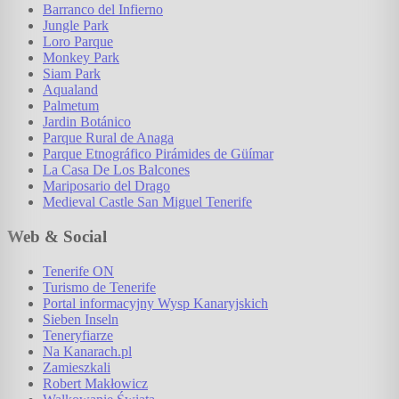
Barranco del Infierno
Jungle Park
Loro Parque
Monkey Park
Siam Park
Aqualand
Palmetum
Jardin Botánico
Parque Rural de Anaga
Parque Etnográfico Pirámides de Güímar
La Casa De Los Balcones
Mariposario del Drago
Medieval Castle San Miguel Tenerife
Web & Social
Tenerife ON
Turismo de Tenerife
Portal informacyjny Wysp Kanaryjskich
Sieben Inseln
Teneryfiarze
Na Kanarach.pl
Zamieszkali
Robert Makłowicz