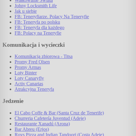
Wałkowanie Świata
Johny Locksmith Life
Jak u siebie
FB: Teneryfiarze. Polacy Na Teneryfie
FB: Teneryfa po polsku
FB: Teneryfa dla każdego
FB: Polacy na Teneryfie
Komunikacja i wycieczki
Komunikacja zbiorowa - Titsa
Promy Fred Olsen
Promy Armas
Loty Binter
Loty Canaryfly
Activ Canarias
Atrakcyjna Teneryfa
Jedzenie
El Cabo Coffe & Bar (Santa Cruz de Tenerife)
Churreria Cafetería Juventud (Adeje)
Restaurante Xanadú (Arona)
Bar Abreu (Erjos)
Roys Pizza and Indian Tandoori (Costa Adeje)