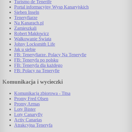
Turismo de Tenerife
Portal informacyjny Wysp Kanaryjskich
Sieben Inseln
Teneryfiarze
Na Kanarach.pl
Zamieszkali
Robert Makłowicz
Wałkowanie Świata
Johny Locksmith Life
Jak u siebie
FB: Teneryfiarze. Polacy Na Teneryfie
FB: Teneryfa po polsku
FB: Teneryfa dla każdego
FB: Polacy na Teneryfie
Komunikacja i wycieczki
Komunikacja zbiorowa - Titsa
Promy Fred Olsen
Promy Armas
Loty Binter
Loty Canaryfly
Activ Canarias
Atrakcyjna Teneryfa