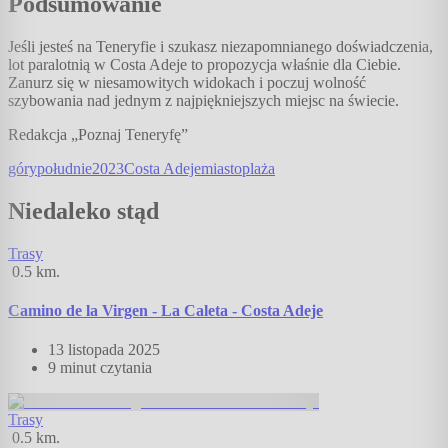
Podsumowanie
Jeśli jesteś na Teneryfie i szukasz niezapomnianego doświadczenia,
lot paralotnią w Costa Adeje to propozycja właśnie dla Ciebie.
Zanurz się w niesamowitych widokach i poczuj wolność
szybowania nad jednym z najpiękniejszych miejsc na świecie.
Redakcja „Poznaj Teneryfę”
góry
południe
2023
Costa Adeje
miasto
plaża
Niedaleko stąd
Trasy
0.5
km.
Camino de la Virgen - La Caleta - Costa Adeje
13 listopada 2025
9 minut
czytania
Trasy
0.5
km.