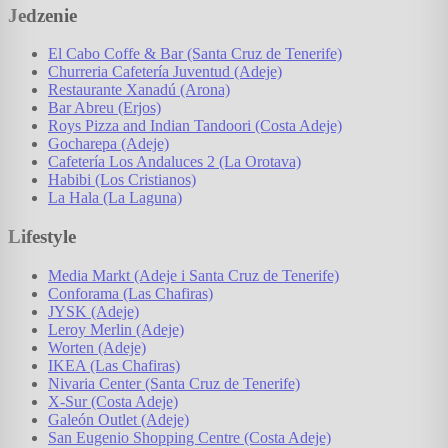
Jedzenie
El Cabo Coffe & Bar (Santa Cruz de Tenerife)
Churreria Cafetería Juventud (Adeje)
Restaurante Xanadú (Arona)
Bar Abreu (Erjos)
Roys Pizza and Indian Tandoori (Costa Adeje)
Gocharepa (Adeje)
Cafetería Los Andaluces 2 (La Orotava)
Habibi (Los Cristianos)
La Hala (La Laguna)
Lifestyle
Media Markt (Adeje i Santa Cruz de Tenerife)
Conforama (Las Chafiras)
JYSK (Adeje)
Leroy Merlin (Adeje)
Worten (Adeje)
IKEA (Las Chafiras)
Nivaria Center (Santa Cruz de Tenerife)
X-Sur (Costa Adeje)
Galeón Outlet (Adeje)
San Eugenio Shopping Centre (Costa Adeje)