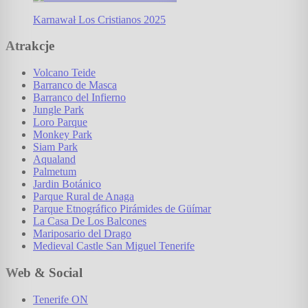
Karnawał Los Cristianos 2025
Atrakcje
Volcano Teide
Barranco de Masca
Barranco del Infierno
Jungle Park
Loro Parque
Monkey Park
Siam Park
Aqualand
Palmetum
Jardin Botánico
Parque Rural de Anaga
Parque Etnográfico Pirámides de Güímar
La Casa De Los Balcones
Mariposario del Drago
Medieval Castle San Miguel Tenerife
Web & Social
Tenerife ON