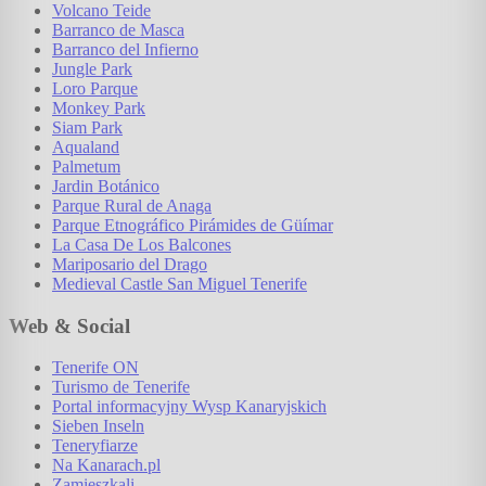
Volcano Teide
Barranco de Masca
Barranco del Infierno
Jungle Park
Loro Parque
Monkey Park
Siam Park
Aqualand
Palmetum
Jardin Botánico
Parque Rural de Anaga
Parque Etnográfico Pirámides de Güímar
La Casa De Los Balcones
Mariposario del Drago
Medieval Castle San Miguel Tenerife
Web & Social
Tenerife ON
Turismo de Tenerife
Portal informacyjny Wysp Kanaryjskich
Sieben Inseln
Teneryfiarze
Na Kanarach.pl
Zamieszkali