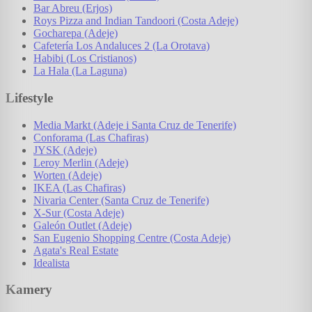
Bar Abreu (Erjos)
Roys Pizza and Indian Tandoori (Costa Adeje)
Gocharepa (Adeje)
Cafetería Los Andaluces 2 (La Orotava)
Habibi (Los Cristianos)
La Hala (La Laguna)
Lifestyle
Media Markt (Adeje i Santa Cruz de Tenerife)
Conforama (Las Chafiras)
JYSK (Adeje)
Leroy Merlin (Adeje)
Worten (Adeje)
IKEA (Las Chafiras)
Nivaria Center (Santa Cruz de Tenerife)
X-Sur (Costa Adeje)
Galeón Outlet (Adeje)
San Eugenio Shopping Centre (Costa Adeje)
Agata's Real Estate
Idealista
Kamery