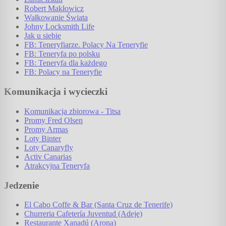
Robert Makłowicz
Wałkowanie Świata
Johny Locksmith Life
Jak u siebie
FB: Teneryfiarze. Polacy Na Teneryfie
FB: Teneryfa po polsku
FB: Teneryfa dla każdego
FB: Polacy na Teneryfie
Komunikacja i wycieczki
Komunikacja zbiorowa - Titsa
Promy Fred Olsen
Promy Armas
Loty Binter
Loty Canaryfly
Activ Canarias
Atrakcyjna Teneryfa
Jedzenie
El Cabo Coffe & Bar (Santa Cruz de Tenerife)
Churreria Cafetería Juventud (Adeje)
Restaurante Xanadú (Arona)